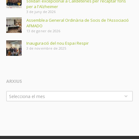
solidari excepcional a Calldetenes per recaptar fons
per a l’Alzheimer
3 de juny de 2026
Assemblea General Ordinària de Socis de l’Associació
AFMADO
13 de gener de 2026
Inauguració del nou Espai Respir
3 de novembre de 2025
ARXIUS
Arxius
Selecciona el mes