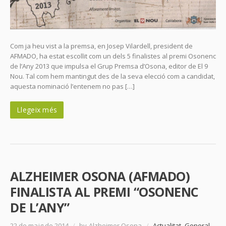
Com ja heu vist a la premsa, en Josep Vilardell, president de
AFMADO, ha estat escollit com un dels 5 finalistes al premi Osonenc
de l’Any 2013 que impulsa el Grup Premsa d’Osona, editor de El 9
Nou. Tal com hem mantingut des de la seva elecció com a candidat,
aquesta nominació l’entenem no pas […]
Llegeix més
ALZHEIMER OSONA (AFMADO)
FINALISTA AL PREMI “OSONENC
DE L’ANY”
22 de maig de 2014
/
by Alzheimer Osona
/
Actualitat
,
General