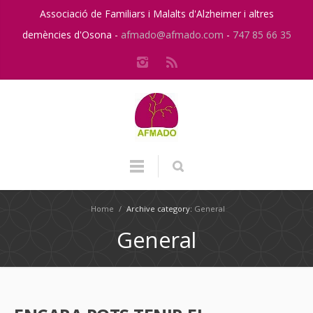
Associació de Familiars i Malalts d'Alzheimer i altres
demències d'Osona -
afmado@afmado.com
-
747 85 66 35
Home
/
Archive category:
General
General