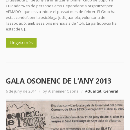
El dissabte 21 de juny va finalitzar el primer Grup de Suport a
Cuidadors/es de persones amb Dependència organitzat per
AFMADO i que es va iniciar el passat mes de febrer. El Grup ha
estat conduït per la psicòloga Judit Juanola, voluntària de
l’associació, amb sessions mensuals de 1,5h. La participació ha
estat de 8 […]
Llegeix més
GALA OSONENC DE L’ANY 2013
6 de juny de 2014
/
by Alzheimer Osona
/
Actualitat
,
General