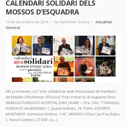
CALENDARI SOLIDARI DELS
MOSSOS D’ESQUADRA
10 de desembre de 2014
/
by Alzheimer Osona
/
Actualitat
,
General
Ells ja el tenen, i tu? Vols col·laborar amb l’Associació de Familiars
de Malalts d’Alzheimer d’Osona? Pots trobar-lo al següents llocs:
MANLLEU FUNDACIÓ HOSPITAL SANT JAUME – Ctra. Olot, 7 TARADELL
FUNDACIÓ VILADEMANY. C. Jaume Balmes, 19 TONA ESPORTS
MONTANYÀ. Germana Victória, 1 VIC AFMADO CCívic Can Pau Raba.
C. Raval Cortines, 27 (Dill. a […]