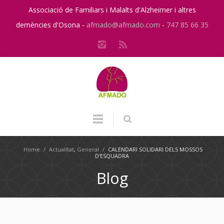
Associació de Familiars i Malalts d'Alzheimer i altres
demències d'Osona -
afmado@afmado.com
-
747 85 66 35
Home
/
Actualitat
,
General
/
CALENDARI SOLIDARI DELS MOSSOS
D’ESQUADRA
Blog