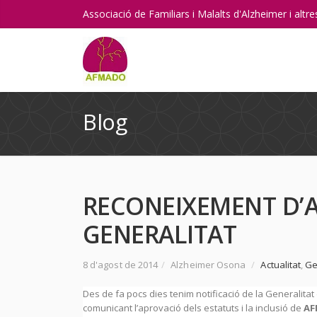
Associació de Familiars i Malalts d'Alzheimer i alt
Blog
RECONEIXEMENT D’A
GENERALITAT
8 d'agost de 2014
/
Alzheimer Osona
/
Actualitat
,
Ge
Des de fa pocs dies tenim notificació de la Generalita
comunicant l’aprovació dels estatuts i la inclusió de
A