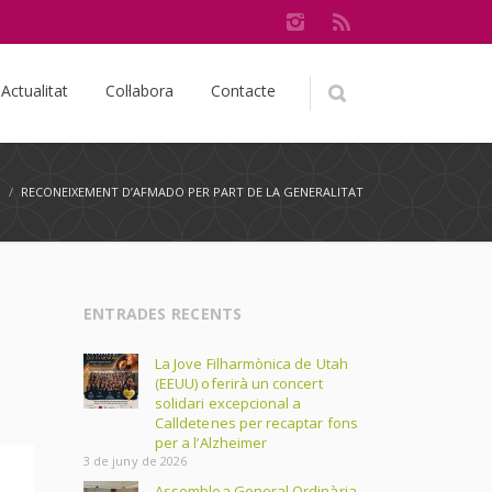
Actualitat
Col·labora
Contacte
l
/
RECONEIXEMENT D’AFMADO PER PART DE LA GENERALITAT
ENTRADES RECENTS
La Jove Filharmònica de Utah
(EEUU) oferirà un concert
solidari excepcional a
Calldetenes per recaptar fons
per a l’Alzheimer
3 de juny de 2026
Assemblea General Ordinària