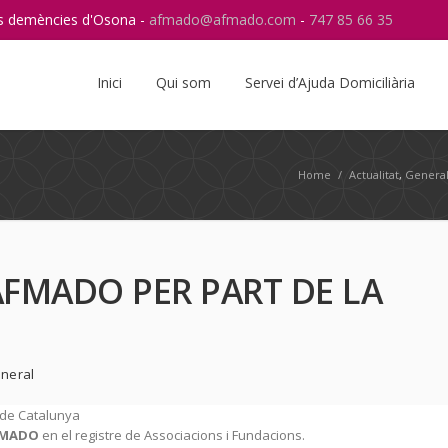
res demències d'Osona -
afmado@afmado.com
-
747 85 66 35
Instagram
RSS
Inici
Qui som
Servei d’Ajuda Domiciliària
Home
/
Actualitat
,
Genera
FMADO PER PART DE LA
neral
t de Catalunya
FMADO
en el registre de Associacions i Fundacions.