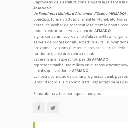
L’aprovació dels estatuts dona empara legal tant a la 
Associació
de Familiars i Malalts d’Alzheimer d’Osona (AFMADO)
c
objectius, forma d’actuació, àmbit territorial, etc. Aqu
per tal de acabar de constituir legalment la nostre As
poder contractar serveis a nom de
AFMADO
,
signar convenis i acords amb d’altres entitats i organi
serveis de professionals, accedir a ajuts i subvencions
programes i accions que tenim previstes, etc. En defini
funcionar de ple dret com a entitat.
Esperem que, aquest nou pas de
AFMADO
,
representi també una millora en el servei d’acompanyam
malalts que vol donar
AFMADO
.
La nostre convicció és d’anar progressant amb passo
lents i d’acord a la disponibilitats i capacitats de le
Enhorabona a tots per aquest nou pas.