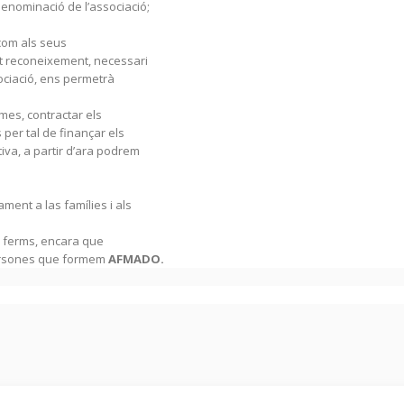
denominació de l’associació;
om als seus
est reconeixement, necessari
sociació, ens permetrà
smes, contractar els
 per tal de finançar els
tiva, a partir d’ara podrem
ent a las famílies i als
s ferms, encara que
s persones que formem
AFMADO.