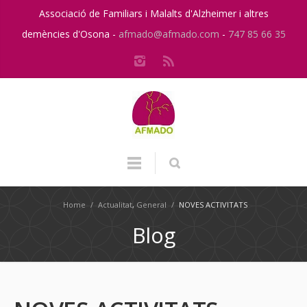
Associació de Familiars i Malalts d'Alzheimer i altres
demències d'Osona -
afmado@afmado.com
-
747 85 66 35
Home
/
Actualitat
,
General
/
NOVES ACTIVITATS
Blog