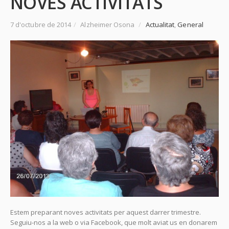
NOVES ACTIVITATS
7 d'octubre de 2014
/
Alzheimer Osona
/
Actualitat
,
General
Estem preparant noves activitats per aquest darrer trimestre.
Seguiu-nos a la web o via Facebook, que molt aviat us en donarem