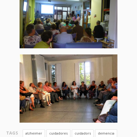
TAGS
alzheimer
cuidadores
cuidadors
demencia