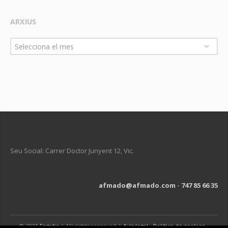
ARXIUS
Arxius
Selecciona el mes
Seu Social: Carrer Doctor Junyent 12, Vic.
afmado@afmado.com
-
747 85 66 35
© 2021
Engidia
| All rights reserved |
Avís legal
-
Política de cookies
-