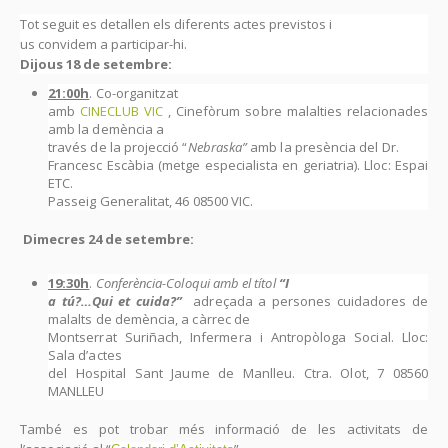
Tot seguit es detallen els diferents actes previstos i
us convidem a participar-hi.
Dijous 18 de setembre:
21:00h
. Co-organitzat
amb
CINECLUB VIC
, Cinefòrum sobre malalties relacionades
amb la demència a
través de la projecció “
Nebraska”
amb la presència del Dr.
Francesc Escàbia (metge especialista en geriatria). Lloc: Espai
ETC.
Passeig Generalitat, 46 08500 VIC.
Dimecres 24 de setembre:
19:30h
.
Conferència-Coloqui amb el títol
“
I
a tú?…Qui et cuida?”
adreçada a persones cuidadores de
malalts de demència, a càrrec de
Montserrat Suriñach, Infermera i Antropòloga Social. Lloc:
Sala d’actes
del Hospital Sant Jaume de Manlleu. Ctra. Olot, 7 08560
MANLLEU
També es pot trobar més informació de les activitats de