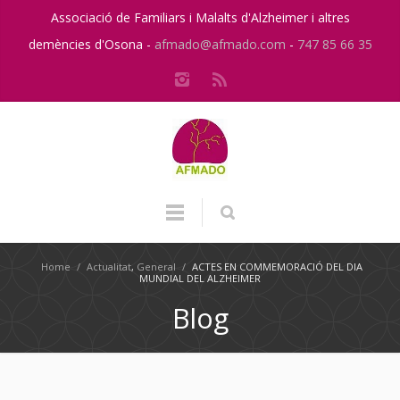
Associació de Familiars i Malalts d'Alzheimer i altres
demències d'Osona -
afmado@afmado.com
-
747 85 66 35
Home
/
Actualitat
,
General
/
ACTES EN COMMEMORACIÓ DEL DIA
MUNDIAL DEL ALZHEIMER
Blog