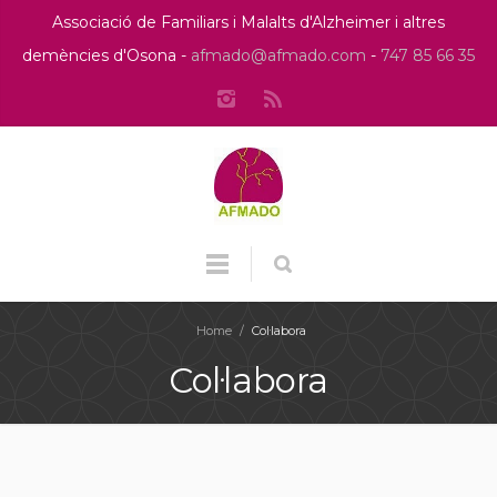
Associació de Familiars i Malalts d'Alzheimer i altres
demències d'Osona -
afmado@afmado.com
-
747 85 66 35
Home
/
Col·labora
Col·labora