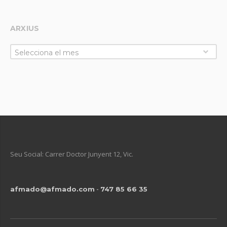
ARXIUS
Selecciona el mes
Seu Social: Carrer Doctor Junyent 12, Vic.
-
afmado@afmado.com
747 85 66 35