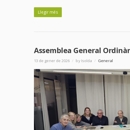
Llegir més
Assemblea General Ordinàri
13 de gener de 2026
/
by Isolda
/
General