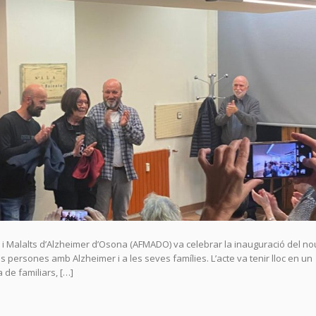
rs i Malalts d’Alzheimer d’Osona (AFMADO) va celebrar la inauguració del no
es persones amb Alzheimer i a les seves famílies. L’acte va tenir lloc en un
 de familiars, […]