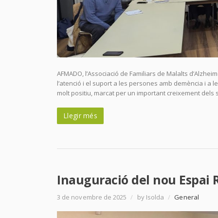
AFMADO, l’Associació de Familiars de Malalts d’Alzhei
l’atenció i el suport a les persones amb demència i a l
molt positiu, marcat per un important creixement dels 
Llegir més
Inauguració del nou Espai 
3 de novembre de 2025
/
by Isolda
/
General