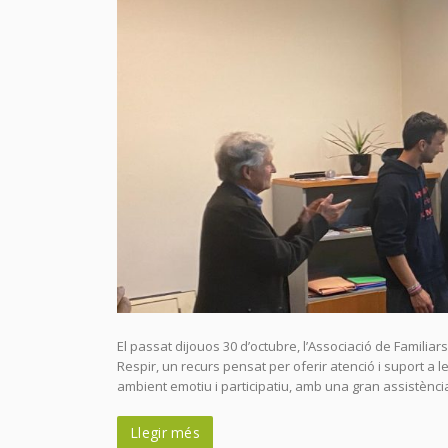
El passat dijouos 30 d’octubre, l’Associació de Familia
Respir, un recurs pensat per oferir atenció i suport a l
ambient emotiu i participatiu, amb una gran assistència
Llegir més