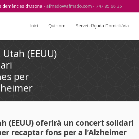
res demències d'Osona -
afmado@afmado.com
-
747 85 66 35
Instagram
RSS
Inici
Qui som
Servei d’Ajuda Domiciliària
e Utah (EEUU)
ari
nes per
lzheimer
h (EEUU) oferirà un concert solidari
er recaptar fons per a l’Alzheimer