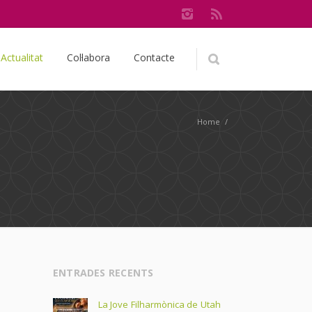
Actualitat
Col·labora
Contacte
Home
/
ENTRADES RECENTS
La Jove Filharmònica de Utah