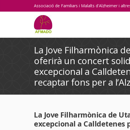
Associació de Familiars i Malalts d'Alzheimer i alt
La Jove Filharmònica d
oferirà un concert solid
excepcional a Calldete
recaptar fons per a l’A
La Jove Filharmònica de Uta
excepcional a Calldetenes p