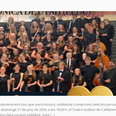
sdeveniment únic que unirà música, solidaritat i compromís amb les pers
r diumenge 21 de juny de 2026, a les 18.00 h, el Teatre Auditori de Calldete
na clara vocació solidària. Sota […]