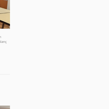
n
alanç