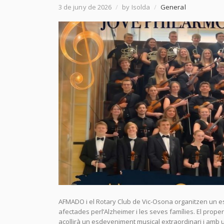
3 de juny de 2026
/
by Isolda
/
General
AFMADO i el Rotary Club de Vic-Osona organitzen un e
afectades perl’Alzheimer i les seves famílies. El prope
acollirà un esdeveniment musical extraordinari i amb u