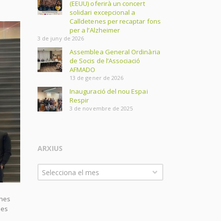
(EEUU) oferirà un concert
solidari excepcional a
Calldetenes per recaptar fons
per a l’Alzheimer
3 de juny de 2026
Assemblea General Ordinària
de Socis de l’Associació
AFMADO
13 de gener de 2026
Inauguració del nou Espai
Respir
3 de novembre de 2025
ARXIUS
Arxius
Selecciona el mes
ones
nes