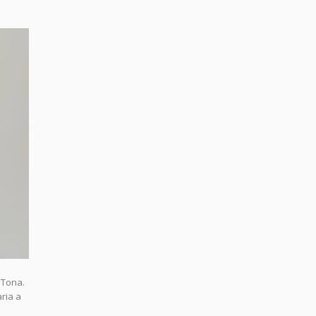
 Tona.
ria a