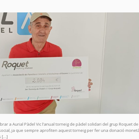
ar a Aurial Pàdel Vic l’anual torneig de pàdel solidari del grup Roquet de
 social, ja que sempre aprofiten aquest torneig per fer una donació monetà
s […]