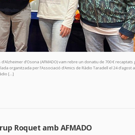
alts d’Alzheimer d’Osona (AFMADO) vam rebre un donatiu de 700 € recaptats 
tllada organitzada per l’Associació d’Amics de Ràdio Taradell el 24 d’agost a
àdio […]
: Grup Roquet amb AFMADO