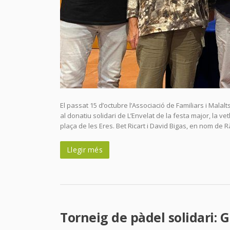
El passat 15 d’octubre l’Associació de Familiars i Mal
al donatiu solidari de L’Envelat de la festa major, la ve
plaça de les Eres. Bet Ricart i David Bigas, en nom de R
Llegir més
Torneig de pàdel solidari