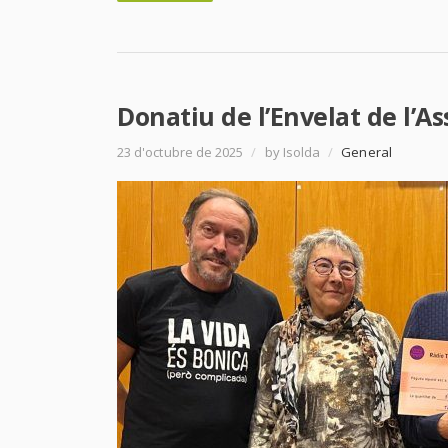
Donatiu de l’Envelat de l’A
23 d'octubre de 2025
/
by Isolda
/
General