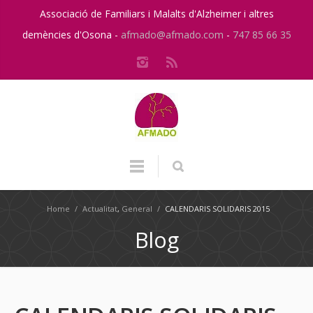
Associació de Familiars i Malalts d'Alzheimer i altres
demències d'Osona -
afmado@afmado.com
-
747 85 66 35
Home
/
Actualitat
,
General
/
CALENDARIS SOLIDARIS 2015
Blog