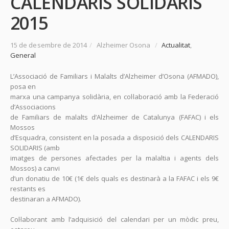
CALENDARIS SOLIDARIS
2015
15 de desembre de 2014
/
Alzheimer Osona
/
Actualitat
,
General
L’Associació de Familiars i Malalts d’Alzheimer d’Osona (AFMADO),
posa en
marxa una campanya solidària, en col·laboració amb la Federació
d’Associacions
de Familiars de malalts d’Alzheimer de Catalunya (FAFAC) i els
Mossos
d’Esquadra, consistent en la posada a disposició dels CALENDARIS
SOLIDARIS (amb
imatges de persones afectades per la malaltia i agents dels
Mossos) a canvi
d’un donatiu de 10€ (1€ dels quals es destinarà a la FAFAC i els 9€
restants es
destinaran a AFMADO).
Col·laborant amb l’adquisició del calendari per un mòdic preu,