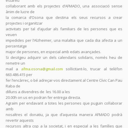
estareu
col·laborant amb els projectes d’AFMADO, una associació sense
ànim de lucre de
la comarca d’Osona que destina els seus recursos a crear
projectes i organitzar
activitats per tal d’ajudar als familiars de les persones que es
veuen
impedides per l’Alzheimer, una malaltia que cada dia afecta a un
percentatge
major de persones, en especial amb edats avançades.
Si desitgeu adquirir un dels calendaris solidaris, només heu de
remetre un
mail a
afma.osona@gmail.com
sol·licitant-lo, trucar al telèfon
663.486.415 per
fer l’encàrrec, o bé adreçar-vos directament al Centre Cívic Can Pau
Raba de
dilluns a divendres de les 16.00 a les
20.00h on us en podran fer entrega directa.
Agraïm per endavant a totes les persones que puguin col·laborar
amb
nosaltres el donatiu, ja que d’aquesta manera AFMADO podrà
revertir aquests
recursos altra cop a la societat, i en especial a les famílies que