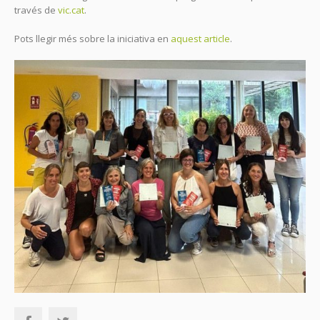
través de
vic.cat
.
Pots llegir més sobre la iniciativa en
aquest article
.