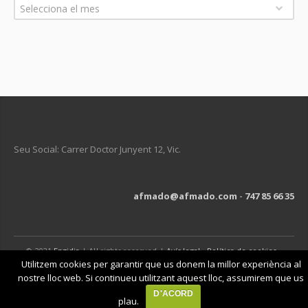
Arxius
Selecciona el mes
Seu Social: Carrer Doctor Junyent 12, Vic.
afmado@afmado.com
-
747 85 66 35
© 2021
Engidia
| All rights reserved |
Avís legal
-
Política de cookies
-
Política de privacitat
Utilitzem cookies per garantir que us donem la millor experiència al
nostre lloc web. Si continueu utilitzant aquest lloc, assumirem que us
D'ACORD
plau.