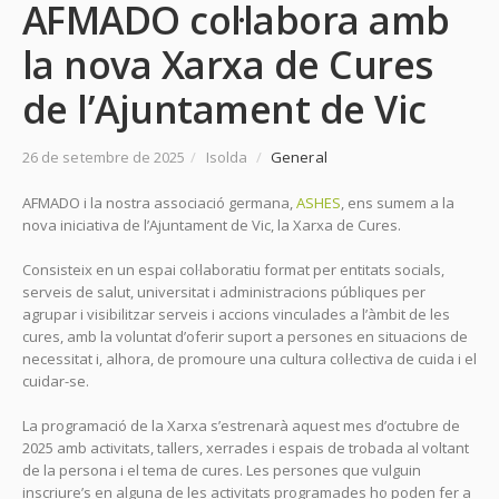
AFMADO col·labora amb
la nova Xarxa de Cures
de l’Ajuntament de Vic
26 de setembre de 2025
/
Isolda
/
General
AFMADO i la nostra associació germana,
ASHES
, ens sumem a la
nova iniciativa de l’Ajuntament de Vic, la Xarxa de Cures.
Consisteix en un espai col·laboratiu format per entitats socials,
serveis de salut, universitat i administracions públiques per
agrupar i visibilitzar serveis i accions vinculades a l’àmbit de les
cures, amb la voluntat d’oferir suport a persones en situacions de
necessitat i, alhora, de promoure una cultura col·lectiva de cuida i el
cuidar-se.
La programació de la Xarxa s’estrenarà aquest mes d’octubre de
2025 amb activitats, tallers, xerrades i espais de trobada al voltant
de la persona i el tema de cures. Les persones que vulguin
inscriure’s en alguna de les activitats programades ho poden fer a