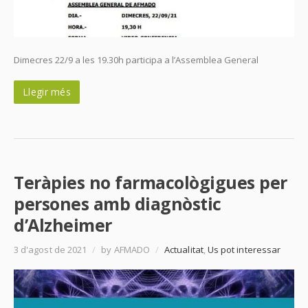
Dimecres 22/9 a les 19.30h participa a l’Assemblea General
Llegir més
Teràpies no farmacològigues per
persones amb diagnòstic
d’Alzheimer
3 d'agost de 2021
/
by AFMADO
/
Actualitat
,
Us pot interessar