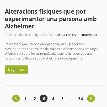
Alteracions físiques que pot
experimentar una persona amb
Alzheimer
10 d'abril de 2021
/
by AFMADO
/
Actualitat
,
Us pot interessar
Interessant document elaborat per la FAFAC (Federació
d’Associacions de Familiars de malalts d’Alzheimer de Catalunya)
@Fafac_cat sobre les principals alteracions físiques que una
persona amb diagnòstic d’Alzheimer pot experimentar
Llegir més
3
1
2
4
5
…
34