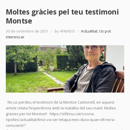
Moltes gràcies pel teu testimoni
Montse
30 de setembre de 2021
/
by AFMADO
/
Actualitat
,
Us pot
interessar
No us perdeu el testimoni de la Montse Carbonell, en aquest
article relata l’experiència amb la malaltia del seu marit. Moltes
gràcies per tot Montse!! https://el9nou.cat/osona-
ripolles/actualitat/linici-va-ser-letapa-mes-dura-quan-ell-nera-
conscient/?