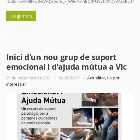
fbclid=IwAR3lHr28etWQJ3ee0UJF_W8ePZinBQ9YGVzfIrKtD2VAExBcd71Z
Llegir més
Inici d’un nou grup de suport
emocional i d’ajuda mútua a Vic
25 de setembre de 2021
/
by AFMADO
/
Actualitat
,
Us pot
interessar