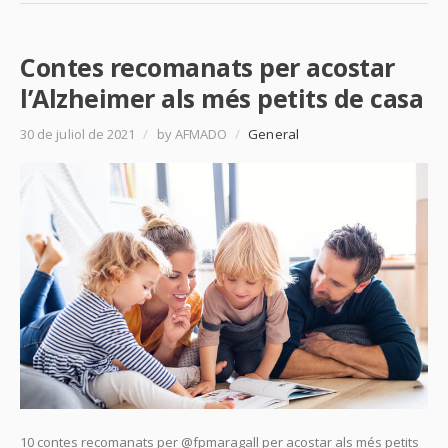
Contes recomanats per acostar
l’Alzheimer als més petits de casa
30 de juliol de 2021
/
by AFMADO
/
General
10 contes recomanats per @fpmaragall per acostar als més petits