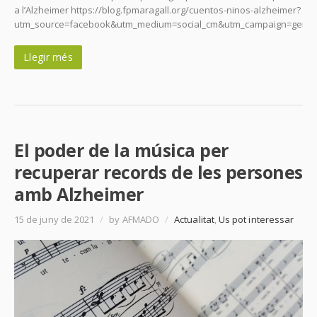
a l’Alzheimer https://blog.fpmaragall.org/cuentos-ninos-alzheimer?
utm_source=facebook&utm_medium=social_cm&utm_campaign=gener
Llegir més
El poder de la música per
recuperar records de les persones
amb Alzheimer
15 de juny de 2021
/
by AFMADO
/
Actualitat
,
Us pot interessar