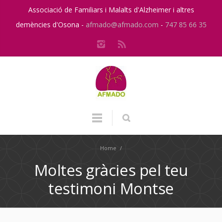
Associació de Familiars i Malalts d'Alzheimer i altres
demències d'Osona -
afmado@afmado.com
-
747 85 66 35
Home
/
Moltes gràcies pel teu
testimoni Montse