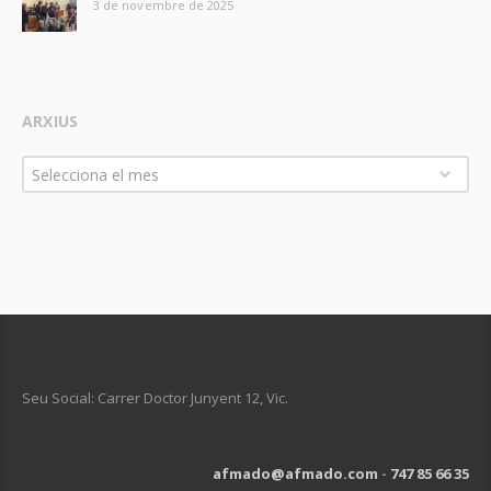
3 de novembre de 2025
ARXIUS
Arxius
Selecciona el mes
Seu Social: Carrer Doctor Junyent 12, Vic.
afmado@afmado.com
-
747 85 66 35