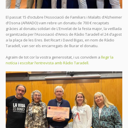
El passat 15 d’octubre l’Associació de Familiars i Malalts d’Alzheimer
d’Osona (AFMADO) vam rebre un donatiu de 700 € recaptats
gràcies al donatiu solidari de L’Envelat de la festa major, la vetllada
organitzada per l’Associació d’Amics de Ràdio Taradell el 24 d’agost
a la plaça de les Eres. Bet Ricart i David Bigas, en nom de Ràdio
Taradell, van ser els encarregats de lliurar el donatiu.
Agraïm de tot cor la vostra generositat, i us convidem a
llegir la
notícia
i
escoltar l’entrevista amb Ràdio Taradell.