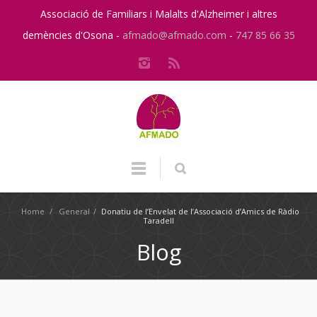
Associació de Familiars i Malalts d'Alzheimer i altres
demències d'Osona -
afmado@afmado.com
-
747 85 66 35
Home
/
General
/
Donatiu de l’Envelat de l’Associació d’Amics de Ràdio
Taradell
Blog