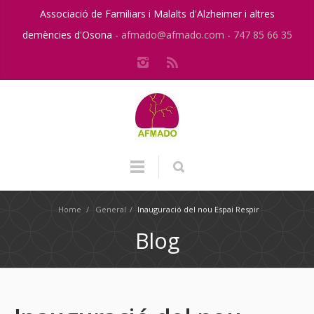
Associació de Familiars i Malalts d'Alzheimer i altres
demències d'Osona -
afmado@afmado.com
-
747 85 66 35
Home
/
General
/
Inauguració del nou Espai Respir
Blog