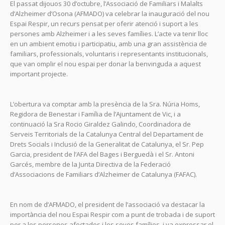
El passat dijouos 30 d’octubre, l’Associació de Familiars i Malalts
d’Alzheimer d’Osona (AFMADO) va celebrar la inauguració del nou
Espai Respir, un recurs pensat per oferir atenció i suport a les
persones amb Alzheimer i a les seves famílies. L’acte va tenir lloc
en un ambient emotiu i participatiu, amb una gran assistència de
familiars, professionals, voluntaris i representants institucionals,
que van omplir el nou espai per donar la benvinguda a aquest
important projecte.
L’obertura va comptar amb la presència de la Sra. Núria Homs,
Regidora de Benestar i Família de l’Ajuntament de Vic, i a
continuació la Sra Rocio Giraldez Galindo, Coordinadora de
Serveis Territorials de la Catalunya Central del Departament de
Drets Socials i Inclusió de la Generalitat de Catalunya, el Sr. Pep
Garcia, president de l’AFA del Bages i Berguedà i el Sr. Antoni
Garcés, membre de la Junta Directiva de la Federació
d’Associacions de Familiars d’Alzheimer de Catalunya (FAFAC).
En nom de d’AFMADO, el president de l’associació va destacar la
importància del nou Espai Respir com a punt de trobada i de suport
per a les persones afectades i les seves famílies, i va expressar el