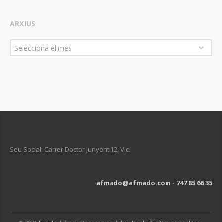
ARXIUS
Arxius
Selecciona el mes
Seu Social: Carrer Doctor Junyent 12, Vic.
afmado@afmado.com
-
747 85 66 35