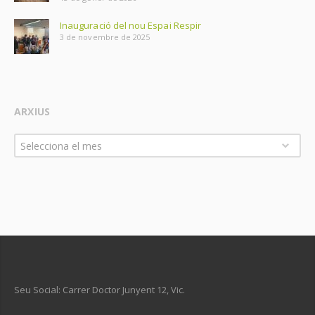
Inauguració del nou Espai Respir
3 de novembre de 2025
ARXIUS
Arxius
Selecciona el mes
Seu Social: Carrer Doctor Junyent 12, Vic.