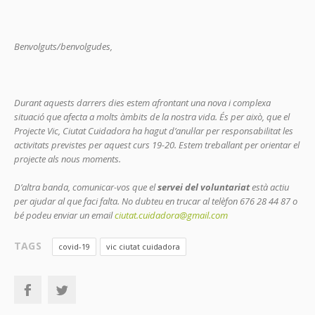
Benvolguts/benvolgudes,
Durant aquests darrers dies estem afrontant una nova i complexa
situació que afecta a molts àmbits de la nostra vida. És per això, que el
Projecte Vic, Ciutat Cuidadora ha hagut d’anul·lar per responsabilitat les
activitats previstes per aquest curs 19-20. Estem treballant per orientar el
projecte als nous moments.
D’altra banda, comunicar-vos que el
servei del voluntariat
està actiu
per ajudar al que faci falta. No dubteu en trucar al telèfon 676 28 44 87 o
bé podeu enviar un email
ciutat.cuidadora@gmail.com
TAGS
covid-19
vic ciutat cuidadora