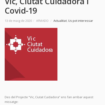
Vic, Ciutat Cuidadora i
Covid-19
13 de maig de 2020
/
AFMADO
/
Actualitat
,
Us pot interessar
Des del Projecte “Vic, Ciutat Cuidadora” ens fan arribar aquest
missatge: