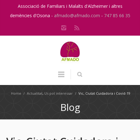
Associació de Familiars i Malalts d'Alzheimer i altres
demències d'Osona -
afmado@afmado.com
-
747 85 66 35
Home
/
Actualitat
,
Us pot interessar
/
Vic, Ciutat Cuidadora i Covid-19
Blog