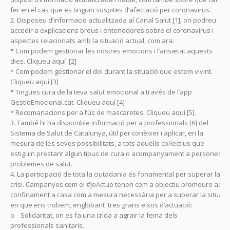
fer en el cas que es tinguin sospites d’afectació per coronavirus.
2. Disposeu d’informació actualitzada al Canal Salut [1], on podreu
accedir a explicacions breus i entenedores sobre el coronavirus i
aspectes relacionats amb la situació actual, com ara:
* Com podem gestionar les nostres emocions i l’ansietat aquests
dies. Cliqueu aquí [2]
* Com podem gestionar el dol durant la situació que estem vivint.
Cliqueu aquí [3]
* Tingues cura de la teva salut emocional a través de l’app
GestioEmocional.cat. Cliqueu aquí [4]
* Recomanacions per a l’ús de mascaretes. Cliqueu aquí [5].
3. També hi ha disponible informació per a professionals [6] del
Sistema de Salut de Catalunya, útil per conèixer i aplicar, en la
mesura de les seves possibilitats, a tots aquells col·lectius que
estiguin prestant algun tipus de cura o acompanyament a persones 
problemes de salut.
4. La participació de tota la ciutadania és fonamental per superar la
crisi. Campanyes com el #JoActuo tenen com a objectiu promoure aque
confinament a casa com a mesura necessària per a superar la situaci
en que ens trobem, englobant tres grans eixos d’actuació:
o Solidaritat, on es fa una crida a agrair la feina dels
professionals sanitaris.