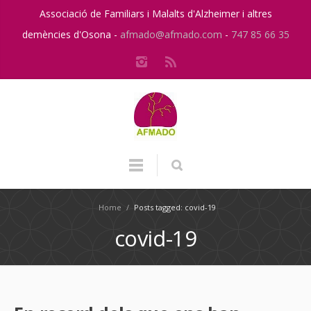
Associació de Familiars i Malalts d'Alzheimer i altres
demències d'Osona -
afmado@afmado.com
-
747 85 66 35
Home
/
Posts tagged: covid-19
covid-19