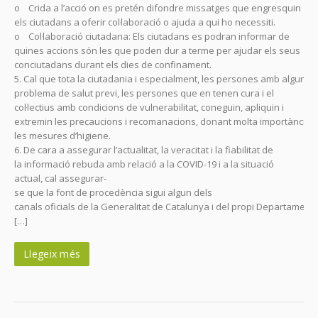
o Crida a l’acció on es pretén difondre missatges que engresquin
els ciutadans a oferir col·laboració o ajuda a qui ho necessiti.
o Col·laboració ciutadana: Els ciutadans es podran informar de
quines accions són les que poden dur a terme per ajudar els seus
conciutadans durant els dies de confinament.
5. Cal que tota la ciutadania i especialment, les persones amb algun
problema de salut previ, les persones que en tenen cura i el
col·lectius amb condicions de vulnerabilitat, coneguin, apliquin i
extremin les precaucions i recomanacions, donant molta importància 
les mesures d’higiene.
6. De cara a assegurar l’actualitat, la veracitat i la fiabilitat de
la informació rebuda amb relació a la COVID-19 i a la situació
actual, cal assegurar-
se que la font de procedència sigui algun dels
canals oficials de la Generalitat de Catalunya i del propi Departament
[…]
Llegeix més