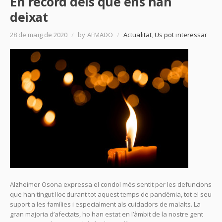
En record dels que ens han
deixat
28 de maig de 2020
/
by AFMADO
/
Actualitat
,
Us pot interessar
Alzheimer Osona expressa el condol més sentit per les defuncions
que han tingut lloc durant tot aquest temps de pandèmia, tot el seu
suport a les famílies i especialment als cuidadors de malalts. La
gran majoria d’afectats, ho han estat en l’àmbit de la nostre gent