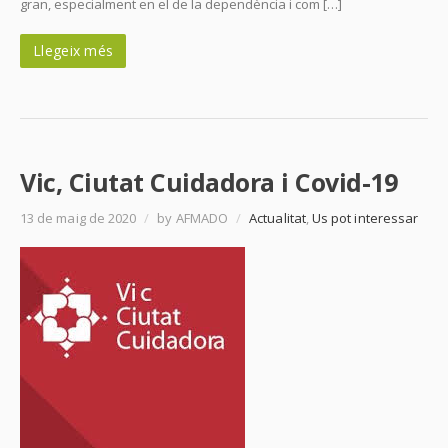
gran, especialment en el de la dependència i com […]
Llegeix més
Vic, Ciutat Cuidadora i Covid-19
13 de maig de 2020
/
by AFMADO
/
Actualitat
,
Us pot interessar