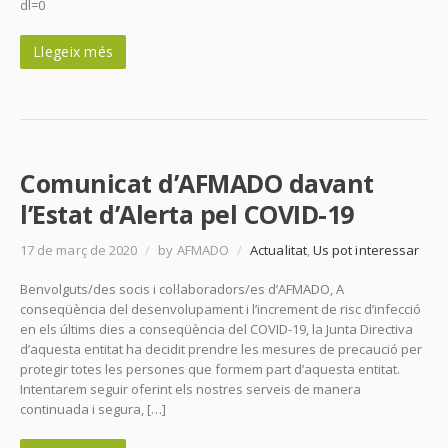
dl=0
Llegeix més
Comunicat d’AFMADO davant
l’Estat d’Alerta pel COVID-19
17 de març de 2020
/
by AFMADO
/
Actualitat
,
Us pot interessar
Benvolguts/des socis i col·laboradors/es d’AFMADO, A
conseqüència del desenvolupament i l’increment de risc d’infecció
en els últims dies a conseqüència del COVID-19, la Junta Directiva
d’aquesta entitat ha decidit prendre les mesures de precaució per
protegir totes les persones que formem part d’aquesta entitat.
Intentarem seguir oferint els nostres serveis de manera
continuada i segura, […]