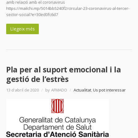
amb relació amb el coronavirus
https://mailchi.mp/5014bb5240f2/circular-23-coronavirus-al-tercer-
sector-social?e=30ed0fc6d7
Llegeix més
Pla per al suport emocional i la
gestió de l’estrès
13 d'abril de 2020
/
by AFMADO
/
Actualitat
,
Us pot interessar