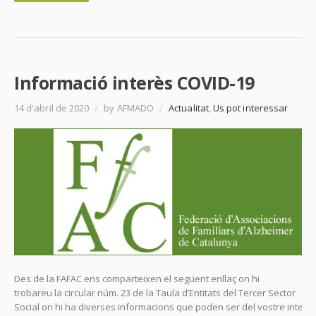
Informació interès COVID-19
14 d'abril de 2020
/
by AFMADO
/
Actualitat
,
Us pot interessar
Des de la FAFAC ens comparteixen el següent enllaç on hi
trobareu la circular núm. 23 de la Taula d’Entitats del Tercer Sector
Social on hi ha diverses informacions que poden ser del vostre interè