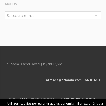
ARXIUS
Arxius
Selecciona el mes
Seu Social: Carrer Doctor Junyent 12, Vic.
afmado@afmado.com
-
747 85 66 35
© 2021
Engidia
| All rights reserved |
Avís legal
-
Política de cookies
-
Política de privacitat
Utilitzem cookies per garantir que us donem la millor experiència al