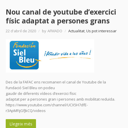
Nou canal de youtube d’exercici
físic adaptat a persones grans
22 d'abril de 2020
/
by AFMADO
/
Actualitat
,
Us pot interessar
Des de la FAFAC ens recomanen el canal de Youtube de la
Fundació Siel Bleu on podeu
gaudir de diferents vídeos d’exercici físic
adaptat per a persones gran i persones amb mobilitat reduïda.
https://www.youtube.com/channel/UCX5H7dfE-
r3ApMFijGfJkCQ/videos
Llegeix més