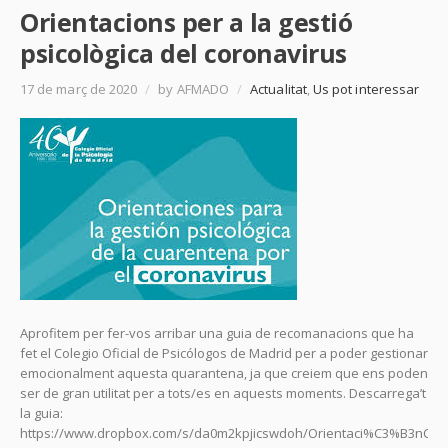
Orientacions per a la gestió
psicològica del coronavirus
17 de març de 2020
/
by AFMADO
/
Actualitat
,
Us pot interessar
Aprofitem per fer-vos arribar una guia de recomanacions que ha
fet el Colegio Oficial de Psicólogos de Madrid per a poder gestionar
emocionalment aquesta quarantena, ja que creiem que ens poden
ser de gran utilitat per a tots/es en aquests moments. Descarrega’t
la guia:
https://www.dropbox.com/s/da0m2kpjicswdoh/Orientaci%C3%B3nCoro