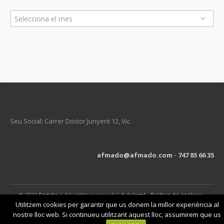
Arxius
Selecciona el mes
Seu Social: Carrer Doctor Junyent 12, Vic.
afmado@afmado.com
-
747 85 66 35
© 2021
Engidia
| All rights reserved |
Avís legal
-
Política de cookies
-
Política de privacitat
Utilitzem cookies per garantir que us donem la millor experiència al
nostre lloc web. Si continueu utilitzant aquest lloc, assumirem que us