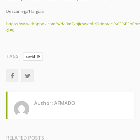
Descarrega’t la guia:
https://www.dropbox.com/s/da0m2kpjicswdoh/Orientaci%C3%B3nCoro
dl=0
TAGS
covid-19
Author: AFMADO
RELATED POSTS