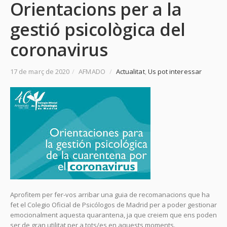
Orientacions per a la
gestió psicològica del
coronavirus
17 de març de 2020
/
AFMADO
/
Actualitat
,
Us pot interessar
Aprofitem per fer-vos arribar una guia de recomanacions que ha
fet el Colegio Oficial de Psicólogos de Madrid per a poder gestionar
emocionalment aquesta quarantena, ja que creiem que ens poden
ser de gran utilitat per a tots/es en aquests moments.