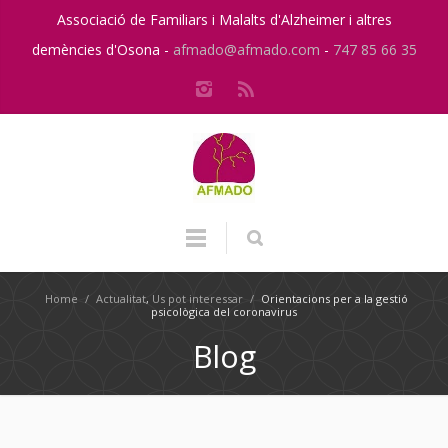
Associació de Familiars i Malalts d'Alzheimer i altres
demències d'Osona -
afmado@afmado.com
-
747 85 66 35
Home
/
Actualitat
,
Us pot interessar
/
Orientacions per a la gestió
psicològica del coronavirus
Blog