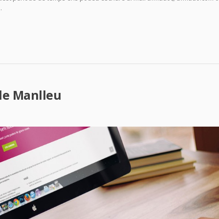
.
de Manlleu