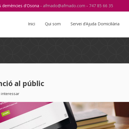
res demències d'Osona -
afmado@afmado.com
-
747 85 66 35
Instagram
RSS
Inici
Qui som
Servei d’Ajuda Domiciliària
ció al públic
 interessar