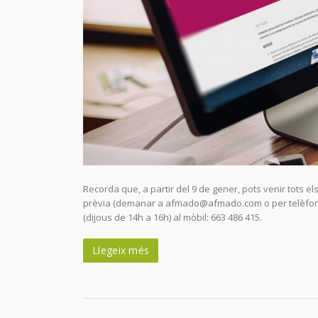
Recorda que, a partir del 9 de gener, pots venir tots els
prèvia (demanar a afmado@afmado.com o per telèfon)*. 
(dijous de 14h a 16h) al mòbil: 663 486 415.
Llegeix més