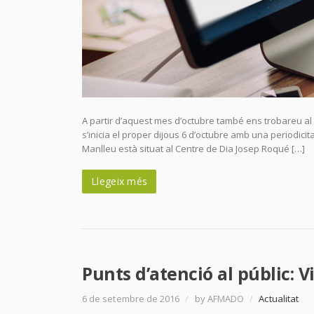
A partir d’aquest mes d’octubre també ens trobareu al
s’inicia el proper dijous 6 d’octubre amb una periodic
Manlleu està situat al Centre de Dia Josep Roqué […]
Llegeix més
Punts d’atenció al públic: V
6 de setembre de 2016
/
by AFMADO
/
Actualitat