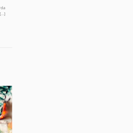
orda
 […]