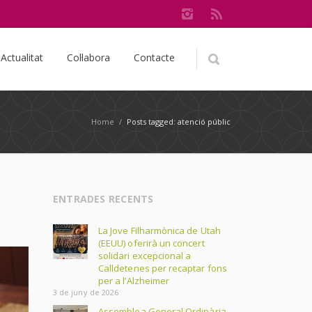
Actualitat
Col·labora
Contacte
Home
/
Posts tagged: atenció públic
ENTRADES RECENTS
La Jove Filharmònica de Utah
(EEUU) oferirà un concert
solidari excepcional a
Calldetenes per recaptar fons
per a l’Alzheimer
3 de juny de 2026
Assemblea General Ordinària