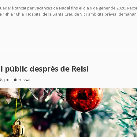
eu quedarà tancat per vacances de Nadal fins el dia 9 de gener de 2020. Rec
 de 14h a 16h a l’Hospital de la Santa Creu de Vic i amb cita prèvia (demanar
l públic després de Reis!
Us pot interessar