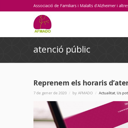
Associació de Familiars i Malalts d'Alzheimer i alt
atenció públic
Reprenem els horaris d’aten
7 de gener de 2020
/
by AFMADO
/
Actualitat
,
Us pot