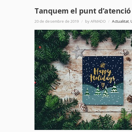
Tanquem el punt d’atenció 
20 de desembre de 2019
/
by AFMADO
/
Actualitat
,