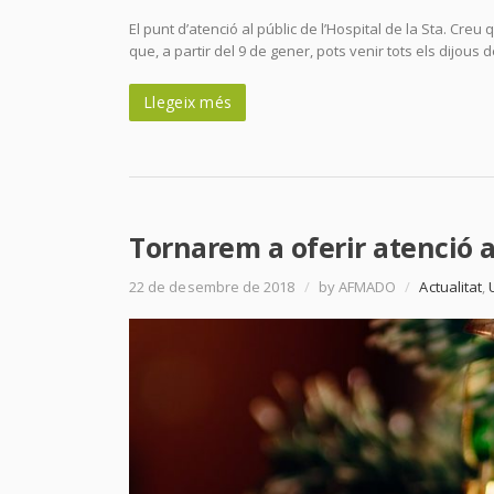
El punt d’atenció al públic de l’Hospital de la Sta. Cr
que, a partir del 9 de gener, pots venir tots els dijous
Llegeix més
Tornarem a oferir atenció a
22 de desembre de 2018
/
by AFMADO
/
Actualitat
,