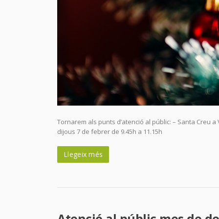
Tornarem als punts d’atenció al públic: – Santa Creu a
dijous 7 de febrer de 9.45h a 11.15h
Llegeix més
Atenció al públic mes de 