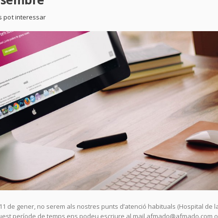
s pot interessar
1 de gener, no serem als nostres punts d’atenció habituals (Hospital de la
 aquest període de temps ens podeu escriure al mail afmado@afmado.com o