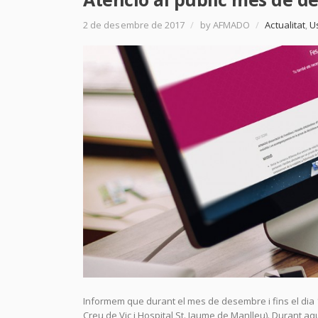
2 de desembre de 2017
/
by AFMADO
/
Actualitat
,
U
Informem que durant el mes de desembre i fins el dia 1
Creu de Vic i Hospital St. Jaume de Manlleu). Durant