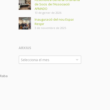
de Socis de l’Associació
AFMADO
13 de gener de 2026
Inauguració del nou Espai
Respir
3 de novembre de 2025
ARXIUS
Arxius
Selecciona el mes
 Raba