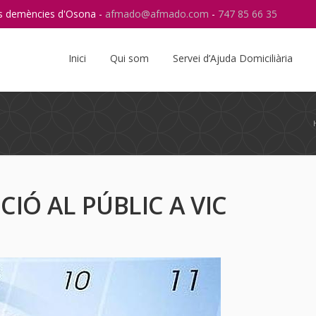
res demències d'Osona -
afmado@afmado.com
-
747 85 66 35
Instagram
RSS
Inici
Qui som
Servei d’Ajuda Domiciliària
IÓ AL PÚBLIC A VIC