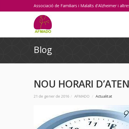
Associació de Familiars i Malalts d'Alzheimer i alt
Blog
NOU HORARI D’ATENC
21 de gener de 2016
/
AFMADO
/
Actualitat