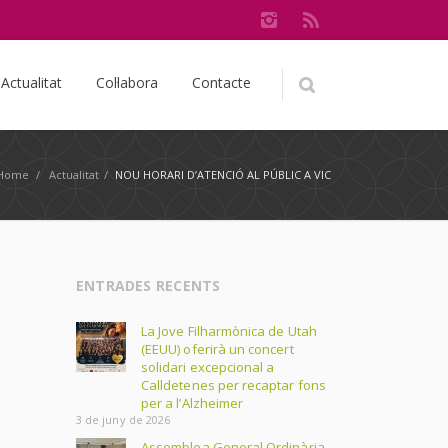
Actualitat
Col·labora
Contacte
Home
/
Actualitat
/
NOU HORARI D’ATENCIÓ AL PÚBLIC A VIC
ENTRADES RECENTS
La Jove Filharmònica de Utah
(EEUU) oferirà un concert
solidari excepcional a
Calldetenes per recaptar fons
per a l’Alzheimer
3 de juny de 2026
Assemblea General Ordinària