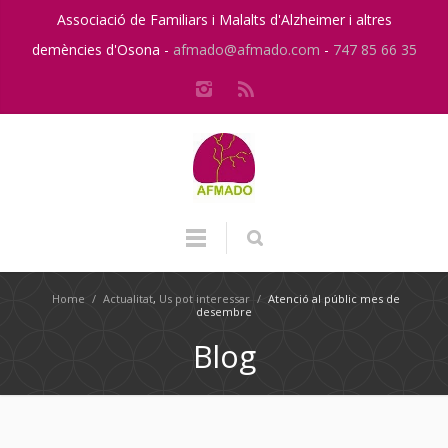
Associació de Familiars i Malalts d'Alzheimer i altres
demències d'Osona -
afmado@afmado.com
-
747 85 66 35
Home
/
Actualitat
,
Us pot interessar
/
Atenció al públic mes de
desembre
Blog