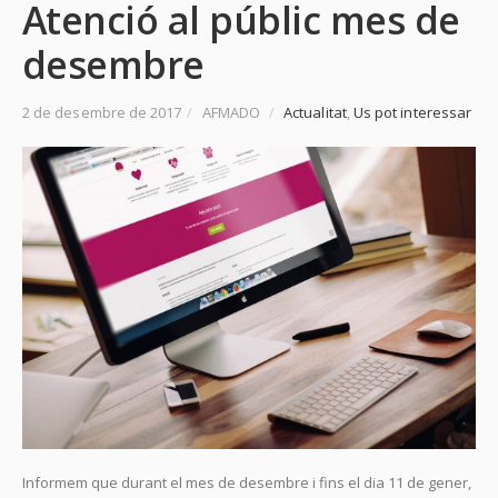
Atenció al públic mes de
desembre
2 de desembre de 2017
/
AFMADO
/
Actualitat
,
Us pot interessar
Informem que durant el mes de desembre i fins el dia 11 de gener,