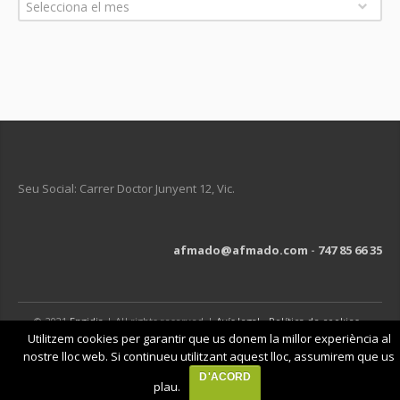
Selecciona el mes
Seu Social: Carrer Doctor Junyent 12, Vic.
afmado@afmado.com
-
747 85 66 35
© 2021
Engidia
| All rights reserved |
Avís legal
-
Política de cookies
-
Política de privacitat
Utilitzem cookies per garantir que us donem la millor experiència al
nostre lloc web. Si continueu utilitzant aquest lloc, assumirem que us
D'ACORD
plau.