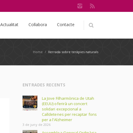
Actualitat
Col·labora
Contacte
Home
/
Xerrada sobre teràpies naturals
ENTRADES RECENTS
La Jove Filharmònica de Utah
(EEUU) oferirà un concert
solidari excepcional a
Calldetenes per recaptar fons
per a l’Alzheimer
3 de juny de 2026
Assemblea General Ordinària