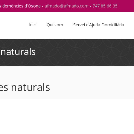
res demències d'Osona -
afmado@afmado.com
-
747 85 66 35
Instagram
RSS
Inici
Qui som
Servei d’Ajuda Domiciliària
 naturals
es naturals