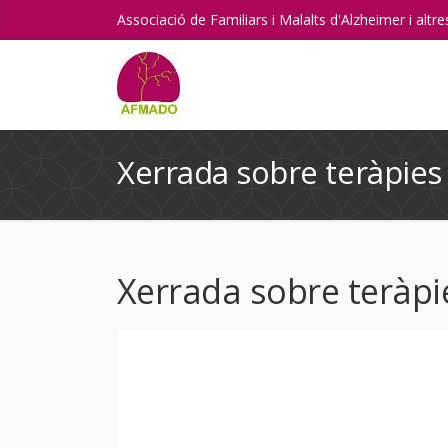
Associació de Familiars i Malalts d'Alzheimer i alt
Xerrada sobre teràpies
Xerrada sobre teràpi