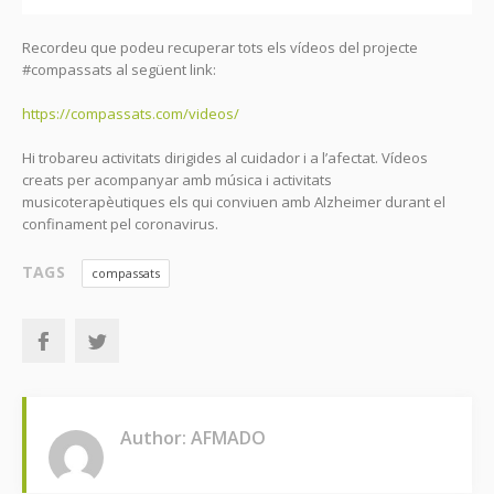
Recordeu que podeu recuperar tots els vídeos del projecte
#compassats al següent link:
https://compassats.com/videos/
Hi trobareu activitats dirigides al cuidador i a l’afectat. Vídeos
creats per acompanyar amb música i activitats
musicoterapèutiques els qui conviuen amb Alzheimer durant el
confinament pel coronavirus.
TAGS
compassats
Author: AFMADO