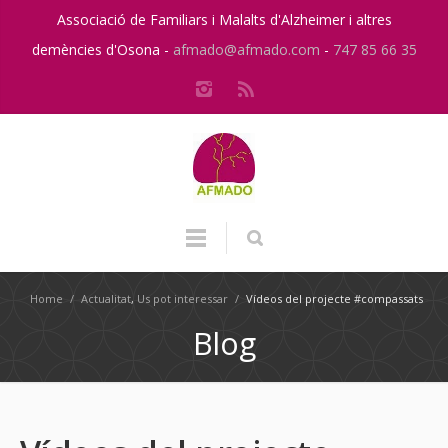
Associació de Familiars i Malalts d'Alzheimer i altres
demències d'Osona -
afmado@afmado.com
-
747 85 66 35
Home
/
Actualitat
,
Us pot interessar
/
Vídeos del projecte #compassats
Blog