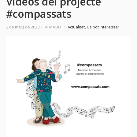
Vídeos del projecte
#compassats
2 de maig de 2020
/
AFMADO
/
Actualitat
,
Us pot interessar