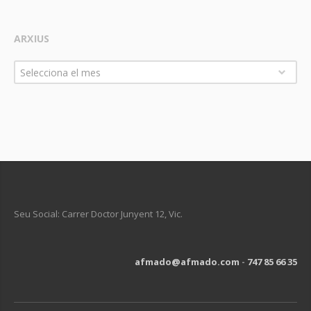
ARXIUS
Arxius
Selecciona el mes
Seu Social: Carrer Doctor Junyent 12, Vic.
afmado@afmado.com
-
747 85 66 35