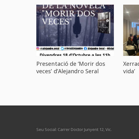
Presentació de ‘Morir dos
Xerrad
veces’ d’Alejandro Seral
vida’
Seu Social: Carrer Doctor Junyent 12, Vic.