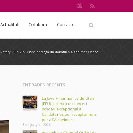
Actualitat
Col·labora
Contacte
Rotary Club Vic-Osona entrega un donatiu a Alzheimer Osona
ENTRADES RECENTS
La Jove Filharmònica de Utah
(EEUU) oferirà un concert
solidari excepcional a
Calldetenes per recaptar fons
per a l’Alzheimer
3 de juny de 2026
Assemblea General Ordinària