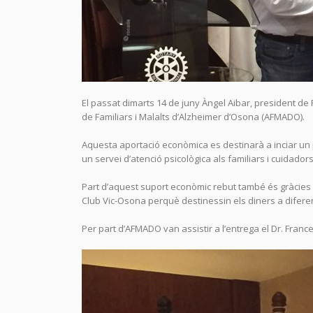
El passat dimarts 14 de juny Àngel Aibar, president de 
de Familiars i Malalts d’Alzheimer d’Osona (AFMADO).
Aquesta aportació econòmica es destinarà a inciar un
un servei d’atenció psicològica als familiars i cuidad
Part d’aquest suport econòmic rebut també és gràcies 
Club Vic-Osona perquè destinessin els diners a diferen
Per part d’AFMADO van assistir a l’entrega el Dr. Franc