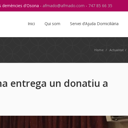
res demències d'Osona -
afmado@afmado.com
-
747 85 66 35
Instagram
RSS
Inici
Qui som
Servei d’Ajuda Domiciliària
Home
/
Actualitat
/
na entrega un donatiu a