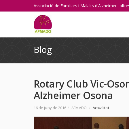
Associació de Familiars i Malalts d'Alzheimer i alt
Blog
Rotary Club Vic-Oso
Alzheimer Osona
16 de juny de 2016
/
AFMADO
/
Actualitat