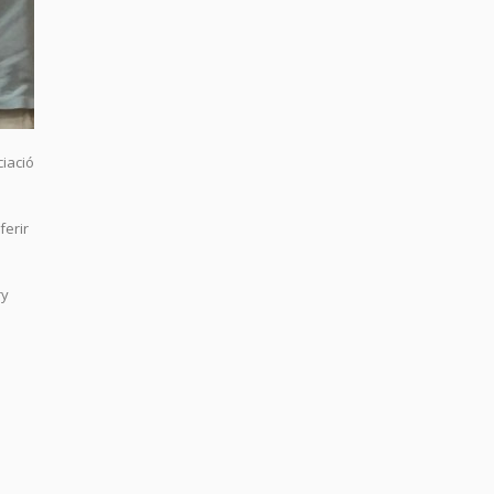
ciació
ferir
ry