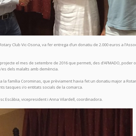
Rotary Club Vic-Osona, va fer entrega d’un donatiu de 2.000 euros a l’Asso
 projecte el mes de setembre de 2016 que permeti, des d’AFMADO, poder o
ors/es dels malalts amb demència.
a la família Corominas, que prèviament havia fet un donatiu major a Rota
ts tasques i/o entitats socials de la comarca.
esc Escàbia, vicepresident i Anna Vilardell, coordinadora.