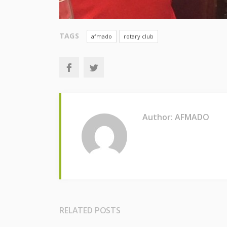
TAGS
afmado
rotary club
Author: AFMADO
RELATED POSTS