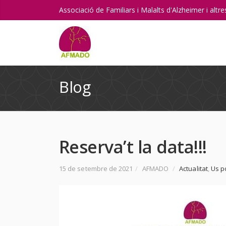
Associació de Familiars i Malalts d'Alzheimer i alt
Blog
Reserva’t la data!!!
15 de setembre de 2021
/
AFMADO
/
Actualitat
,
Us p