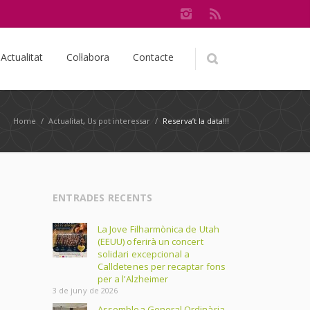
Actualitat
Col·labora
Contacte
Home
/
Actualitat
,
Us pot interessar
/
Reserva’t la data!!!
ENTRADES RECENTS
La Jove Filharmònica de Utah
(EEUU) oferirà un concert
solidari excepcional a
Calldetenes per recaptar fons
per a l’Alzheimer
3 de juny de 2026
Assemblea General Ordinària