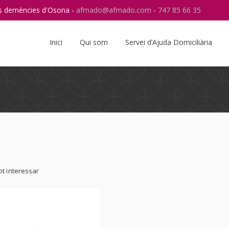
res demències d'Osona -
afmado@afmado.com
-
747 85 66 35
Instagram
RSS
Inici
Qui som
Servei d’Ajuda Domiciliària
ot interessar