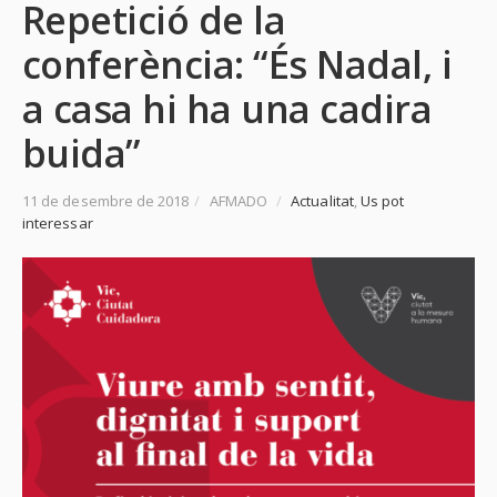
Repetició de la
conferència: “És Nadal, i
a casa hi ha una cadira
buida”
11 de desembre de 2018
/
AFMADO
/
Actualitat
,
Us pot
interessar