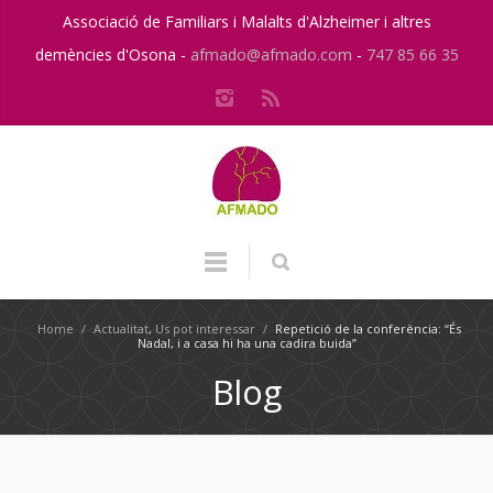
Associació de Familiars i Malalts d'Alzheimer i altres
demències d'Osona -
afmado@afmado.com
-
747 85 66 35
Home
/
Actualitat
,
Us pot interessar
/
Repetició de la conferència: “És
Nadal, i a casa hi ha una cadira buida”
Blog