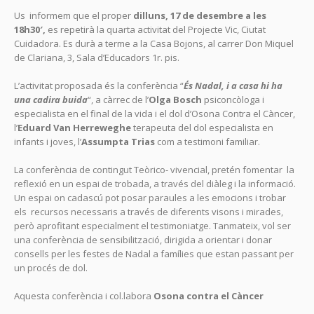
Us informem que el proper
dilluns, 17 de desembre a les
18h30′,
es repetirà la quarta activitat del Projecte Vic, Ciutat
Cuidadora. Es durà a terme a la Casa Bojons, al carrer Don Miquel
de Clariana, 3, Sala d’Educadors 1r. pis.
L’activitat proposada és la conferència “
És Nadal, i a casa hi ha
una cadira buida
“, a càrrec de l’
Olga Bosch
psiconcòloga i
especialista en el final de la vida i el dol d’Osona Contra el Càncer,
l’
Eduard Van Herreweghe
terapeuta del dol especialista en
infants i joves, l’
Assumpta Trias
com a testimoni familiar.
La conferència de contingut Teòrico- vivencial, pretén fomentar la
reflexió en un espai de trobada, a través del diàleg i la informació.
Un espai on cadascú pot posar paraules a les emocions i trobar
els recursos necessaris a través de diferents visons i mirades,
però aprofitant especialment el testimoniatge. Tanmateix, vol ser
una conferència de sensibilització, dirigida a orientar i donar
consells per les festes de Nadal a famílies que estan passant per
un procés de dol.
Aquesta conferència i col.labora
Osona contra el Càncer