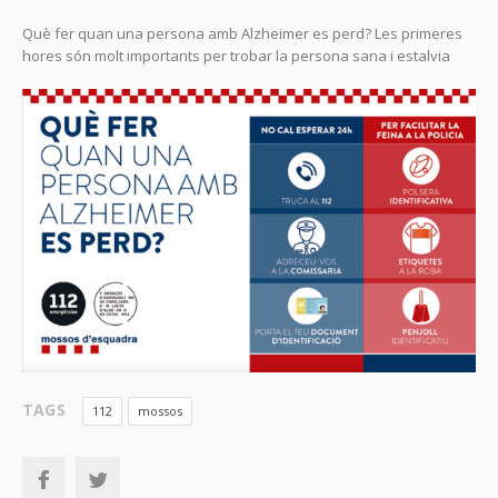
Què fer quan una persona amb Alzheimer es perd? Les primeres
hores són molt importants per trobar la persona sana i estalvia
TAGS
112
mossos