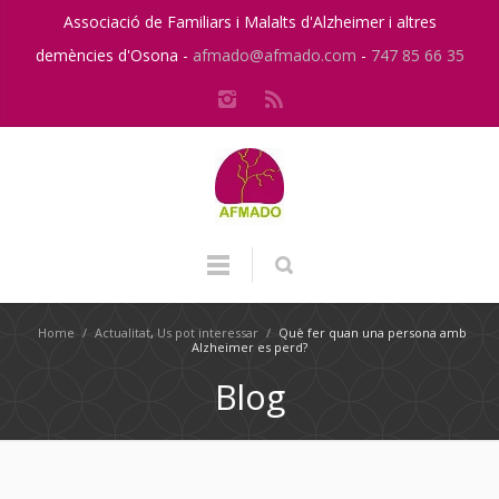
Associació de Familiars i Malalts d'Alzheimer i altres
demències d'Osona -
afmado@afmado.com
-
747 85 66 35
Home
/
Actualitat
,
Us pot interessar
/
Què fer quan una persona amb
Alzheimer es perd?
Blog