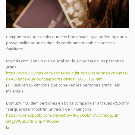
Compartim aquests links que ens han enviat i que poden ajudar a
passar millor aquests dies de confinament amb els nostres
familiars:
65ymás.com, són un diari digital per la globalitat de les persones
grans:
https://www.65ymas.com/sociedad/cultura/65-canciones-con-mas-
de-65-anos-que-nunca-podras-olvidar_5867_102.html
[
1
]. Recullen 65 cançons que coneixen les persones grans i els
mil·lenials.
DomusVi “Cuidem persones en bona companyia” a través d’Spotify
“sarquavitae” mostren un recull de 17 cançons:
https://open.spotify.com/playlist/5w1RYJSQ5EmD8OvnkdgEuI?
si=gsWUuS64&_php=1#upsell
[
2
]