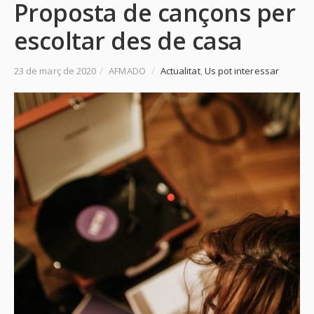
Proposta de cançons per
escoltar des de casa
23 de març de 2020
/
AFMADO
/
Actualitat
,
Us pot interessar