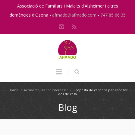
Associació de Familiars i Malalts d'Alzheimer i altres
demències d'Osona -
afmado@afmado.com
-
747 85 66 35
Home
/
Actualitat
,
Us pot interessar
/
Proposta de cançons per escoltar
des de casa
Blog