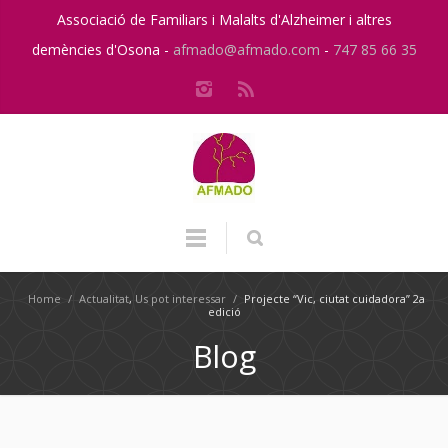
Associació de Familiars i Malalts d'Alzheimer i altres
demències d'Osona -
afmado@afmado.com
-
747 85 66 35
Home
/
Actualitat
,
Us pot interessar
/
Projecte “Vic, ciutat cuidadora” 2a
edició
Blog