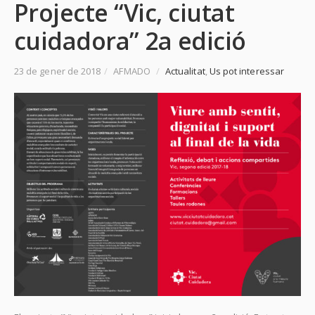
Projecte “Vic, ciutat
cuidadora” 2a edició
23 de gener de 2018
/
AFMADO
/
Actualitat
,
Us pot interessar