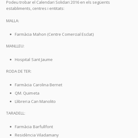
Podeu trobar el Calendari Solidari 2016 en els següents
establiments, centres i entitats:
MALLA:
Farmàcia Mahon (Centre Comercial Esclat)
MANLLEU:
Hospital Sant Jaume
RODA DE TER:
Farmàcia Carolina Bernet
QM. Quimeta
Llibreria Can Manolito
TARADELL:
Farmàcia Barfullfont
Residència Viladamany