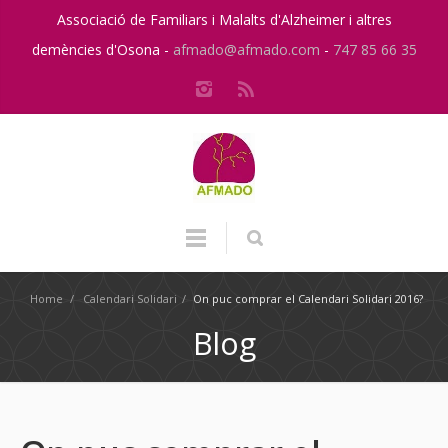
Associació de Familiars i Malalts d'Alzheimer i altres
demències d'Osona -
afmado@afmado.com
-
747 85 66 35
Home
/
Calendari Solidari
/
On puc comprar el Calendari Solidari 2016?
Blog