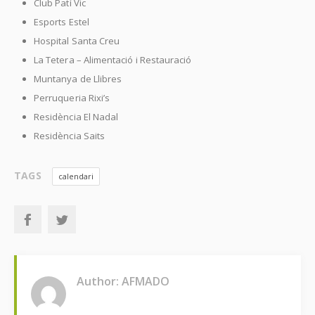
Club Patí Vic
Esports Estel
Hospital Santa Creu
La Tetera – Alimentació i Restauració
Muntanya de Llibres
Perruqueria Rixi’s
Residència El Nadal
Residència Saits
TAGS
calendari
Author: AFMADO