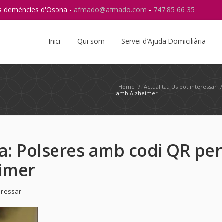
res demències d'Osona -
afmado@afmado.com
-
747 85 66 35
Instagram
RSS
Inici
Qui som
Servei d’Ajuda Domiciliària
Home
/
Actualitat
,
Us pot interessar
amb Alzheimer
ja: Polseres amb codi QR per
imer
eressar