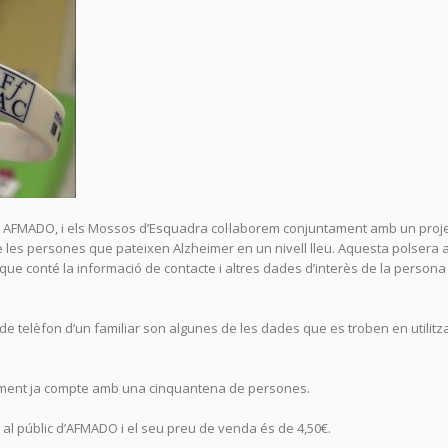
na, AFMADO, i els Mossos d’Esquadra col·laborem conjuntament amb un proj
e les persones que pateixen Alzheimer en un nivell lleu. Aquesta polsera 
a que conté la informació de contacte i altres dades d’interès de la persona
de telèfon d’un familiar son algunes de les dades que es troben en utilitza
ualment ja compte amb una cinquantena de persones.
al públic d’AFMADO i el seu preu de venda és de 4,50€.