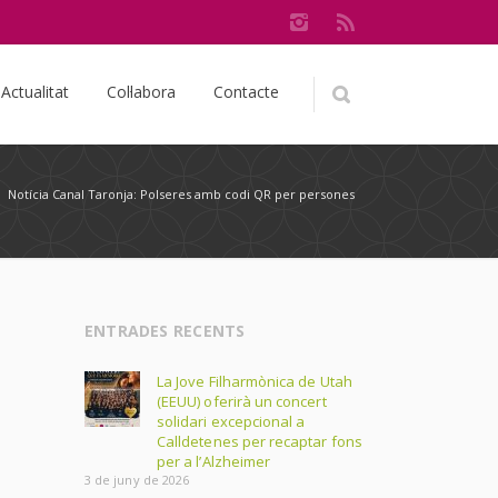
Actualitat
Col·labora
Contacte
/
Notícia Canal Taronja: Polseres amb codi QR per persones
ENTRADES RECENTS
La Jove Filharmònica de Utah
(EEUU) oferirà un concert
solidari excepcional a
Calldetenes per recaptar fons
per a l’Alzheimer
3 de juny de 2026