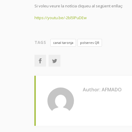
Si voleu veure la notícia cliqueu al següent enllaç:
https://youtu.be/-2bl5lPuDEw
TAGS
canal taronja
polseres QR
Author: AFMADO