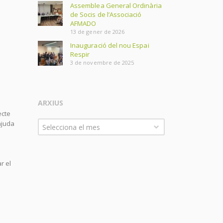
Assemblea General Ordinària
de Socis de l’Associació
AFMADO
13 de gener de 2026
Inauguració del nou Espai
Respir
3 de novembre de 2025
ARXIUS
ecte
Arxius
ajuda
Selecciona el mes
r el