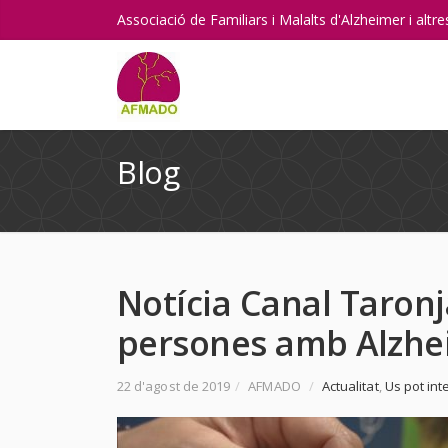
Associació de Familiars i Malalts d'Alzheimer i alt
Blog
Notícia Canal Taron
persones amb Alzhe
22 d'agost de 2019
/
AFMADO
/
Actualitat
,
Us pot int