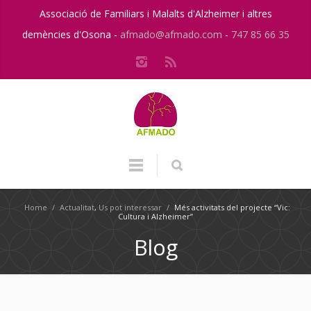
Associació de Familiars i Malalts d'Alzheimer i altres
demències d'Osona -
afmado@afmado.com
-
747 85 66 35
Home
/
Actualitat
,
Us pot interessar
/
Més activitats del projecte “Vic:
Cultura i Alzheimer”
Blog