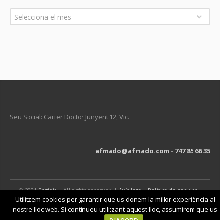
Arxius
Selecciona el mes
Seu Social: Carrer Doctor Junyent 12, Vic.
afmado@afmado.com
-
747 85 66 35
© 2021
Engidia
| All rights reserved |
Avís legal
-
Política de cookies
-
Política de privacitat
Utilitzem cookies per garantir que us donem la millor experiència al
nostre lloc web. Si continueu utilitzant aquest lloc, assumirem que us