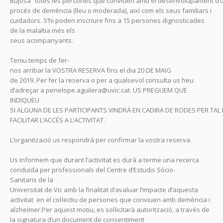
Bujosa” totes les persones que conviuen amb el desenvolupament d’
procés de demència (lleu o moderada), així com els seus familiars i
cuidadors. S’hi poden inscriure fins a 15 persones dignosticades
de la malaltia més els
seus acompanyants.
Teniu temps de fer-
nos arribar la VOSTRA RESERVA fins el dia 20 DE MAIG
de 2019. Per fer la reserva o per a qualsevol consulta us heu
d’adreçar a penelope.aguilera@uvic.cat. US PREGUEM QUE
INDIQUEU
SI ALGUNA DE LES PARTICIPANTS VINDRÀ EN CADIRA DE RODES PER TAL
FACILITAR L’ACCÉS A L’ACTIVITAT.
L’organització us respondrà per confirmar la vostra reserva.
Us informem que durant l’activitat es durà a terme una recerca
conduïda per professionals del Centre d’Estudis Sòcio-
Sanitaris de la
Universitat de Vic amb la finalitat d’avaluar l’impacte d’aquesta
activitat en el col·lectiu de persones que conviuen amb demència i
alzheimer.Per aquest motiu, es sol·licitarà autorització, a través de
la signatura d’un document de consentiment