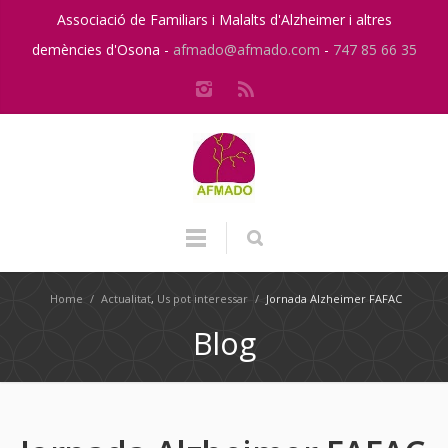
Associació de Familiars i Malalts d'Alzheimer i altres
demències d'Osona -
afmado@afmado.com
-
747 85 66 35
Home
/
Actualitat
,
Us pot interessar
/
Jornada Alzheimer FAFAC
Blog