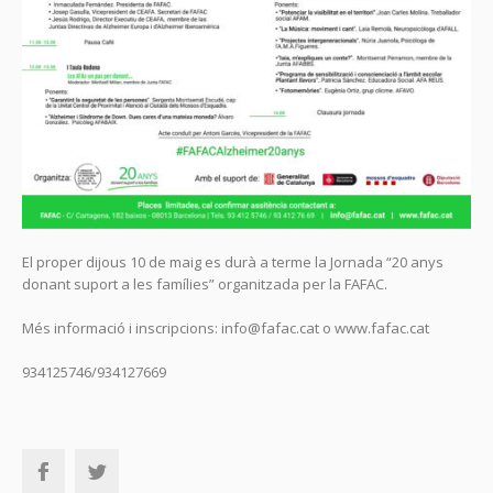
El proper dijous 10 de maig es durà a terme la Jornada “20 anys
donant suport a les famílies” organitzada per la FAFAC.
Més informació i inscripcions: info@fafac.cat o www.fafac.cat
934125746/934127669