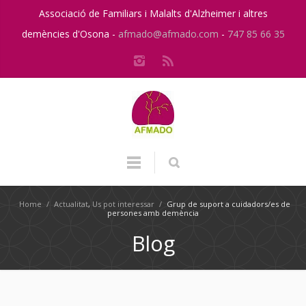
Associació de Familiars i Malalts d'Alzheimer i altres
demències d'Osona -
afmado@afmado.com
-
747 85 66 35
Home
/
Actualitat
,
Us pot interessar
/
Grup de suport a cuidadors/es de
persones amb demència
Blog