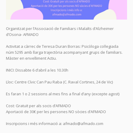
Organitzat per l’Associació de Familiars i Malalts d’Alzheimer
d’Osona- AFMADO
Activitat a càrrec de Teresa Duran Borras: Psicòloga col·legiada
núm 5295 amb llarga trajectòria acompanyant grups de familiars.
Màster en envelliment Actiu.
INICI: Dissabte 6 d’abril a les 10.30h
Lloc: Centre Cívic Can Pau Raba (C. Raval Cortines, 24 de Vic)
Es faran 1 o 2 sessions al mes fins a final d’any (excepte agost)
Cost: Gratuït per als socis d’AFMADO
Aportació de 30€ per les persones NO sòcies d’AFMADO
Inscripcions i més informació a: afmado@afmado.com