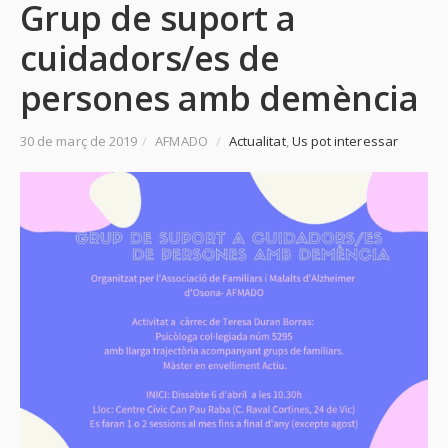
Grup de suport a
cuidadors/es de
persones amb demència
30 de març de 2019
/
AFMADO
/
Actualitat
,
Us pot interessar