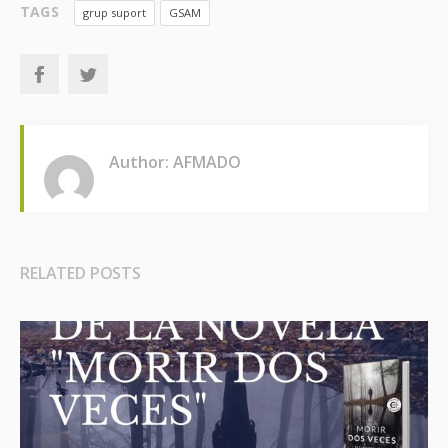
TAGS
grup suport
GSAM
Author: AFMADO
RELATED POSTS