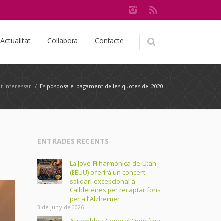
Actualitat
Col·labora
Contacte
t interessar
/
Es posposa el pagament de les quotes del 2020
ENTRADES RECENTS
La Jove Filharmònica de Utah
(EEUU) oferirà un concert
solidari excepcional a
Calldetenes per recaptar fons
per a l’Alzheimer
3 de juny de 2026
Assemblea General Ordinària