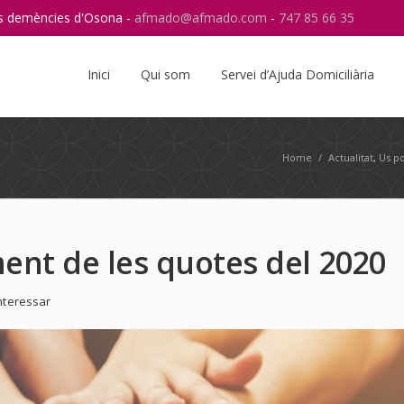
res demències d'Osona -
afmado@afmado.com
-
747 85 66 35
Instagram
RSS
Inici
Qui som
Servei d’Ajuda Domiciliària
Home
/
Actualitat
,
Us po
ent de les quotes del 2020
nteressar