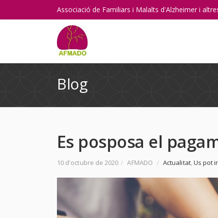
Associació de Familiars i Malalts d'Alzheimer i alt
Blog
Es posposa el pagam
10 d'octubre de 2020
/
AFMADO
/
Actualitat
,
Us pot i