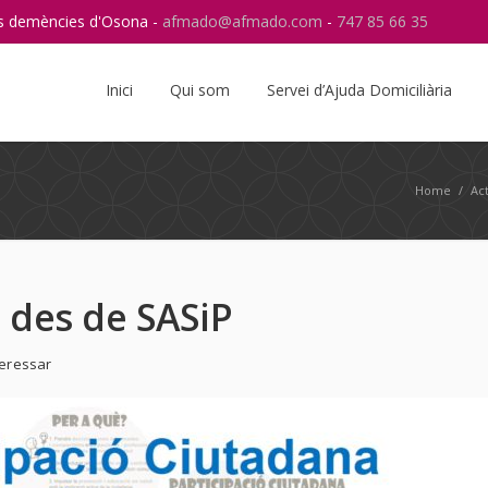
res demències d'Osona -
afmado@afmado.com
-
747 85 66 35
Instagram
RSS
Inici
Qui som
Servei d’Ajuda Domiciliària
Home
/
Act
 des de SASiP
teressar