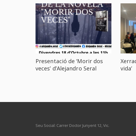
Presentació de ‘Morir dos
Xerrad
veces’ d’Alejandro Seral
vida’
Seu Social: Carrer Doctor Junyent 12, Vic.