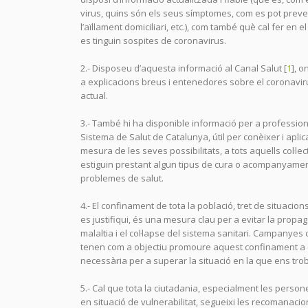
virus, quins són els seus símptomes, com es pot preven
l’aïllament domiciliari, etc.), com també què cal fer en e
es tinguin sospites de coronavirus.
2.- Disposeu d’aquesta informació al Canal Salut [
1
], 
a explicacions breus i entenedores sobre el coronavirus
actual.
3.- També hi ha disponible informació per a profession
Sistema de Salut de Catalunya, útil per conèixer i aplica
mesura de les seves possibilitats, a tots aquells col·le
estiguin prestant algun tipus de cura o acompanyam
problemes de salut.
4.- El confinament de tota la població, tret de situacion
es justifiqui, és una mesura clau per a evitar la propag
malaltia i el col·lapse del sistema sanitari. Campanyes
tenen com a objectiu promoure aquest confinament a
necessària per a superar la situació en la que ens tro
5.- Cal que tota la ciutadania, especialment les perso
en situació de vulnerabilitat, segueixi les recomanacio