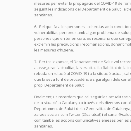
mesures per evitar la propagació del COVID-19 de for
seguint les indicacions del Departament de Salut i altr
sanitàries.
6.- Pel que fa a les persones i col·lectius amb condicio
vulnerabilitat, persones amb algun problema de salut p
persones que en tenen cura, es recomana que coneguin
extremin les precaucions i recomanacions, donant mol
les mesures d’higiene.
7.- Per tot l’exposat, el Departament de Salut vol recor
a assegurar l’actualitat, la veracitat i la fiabilitat de la 
rebuda en relació al COVID-19 i a la situació actual, cal c
que la seva font de procedència sigui algun dels canals
propi Departament de Salut.
Finalment, us recordem que cal seguir les actualitzacio
de la situació a Catalunya a través dels diversos canal
Departament de Salut i de la Generalitat de Catalunya
xarxes socials com Twitter (@salutcat) i el canal @salu
com també les accions comunicatives emeses per les a
sanitàries.