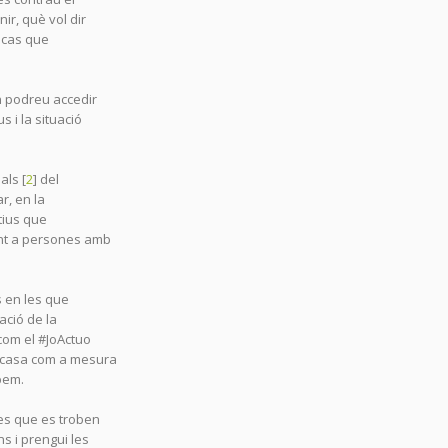
ir, què vol dir
l cas que
on podreu accedir
 i la situació
als [
2
] del
r, en la
ctius que
ent a persones amb
s en les que
ació de la
 com el #JoActuo
 casa com a mesura
bem.
nes que es troben
ns i prengui les