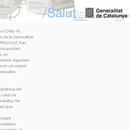
 la COVID-19,
n de la Generalitat
l PROCICAT, han
essupostari,
s, en
 moment. Aquestes
ió i el control
erminades
’epidèmia del
salut i la
alaltia i fer
 en que:
onstant
iutadania
es contrau el