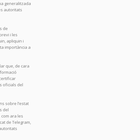
ma generalitzada
es autoritats
ns de
revi i les
, apliquin i
ta importància a
dar que, de cara
informació
ertificar
 oficials del
ns sobre l’estat
s del
, com ara les
tcat de Telegram,
utoritats