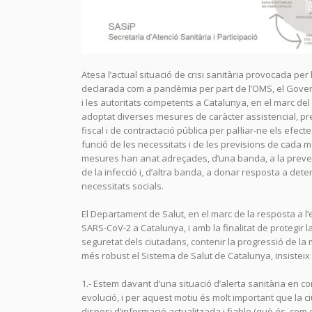
Atesa l’actual situació de crisi sanitària provocada per
declarada com a pandèmia per part de l’OMS, el Gover
i les autoritats competents a Catalunya, en el marc de
adoptat diverses mesures de caràcter assistencial, pr
fiscal i de contractació pública per pal·liar-ne els efecte
funció de les necessitats i de les previsions de cada
mesures han anat adreçades, d’una banda, a la prevenc
de la infecció i, d’altra banda, a donar resposta a det
necessitats socials.
El Departament de Salut, en el marc de la resposta a l
SARS-CoV-2 a Catalunya, i amb la finalitat de protegir la 
seguretat dels ciutadans, contenir la progressió de la m
més robust el Sistema de Salut de Catalunya, insisteix
1.- Estem davant d’una situació d’alerta sanitària en c
evolució, i per aquest motiu és molt important que la c
disposi d’informació actualitzada i fiable (què és, com 