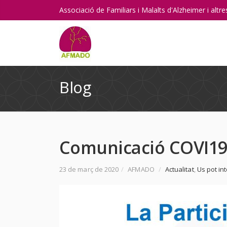
Associació de Familiars i Malalts d'Alzheimer i alt
Blog
Comunicació COVI19
23 de març de 2020
/
AFMADO
/
Actualitat
,
Us pot in