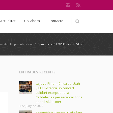
Actualitat
Col·labora
Contacte
ualitat
,
Us pot interessar
/
Comunicació COVI19 des de SASiP
ENTRADES RECENTS
La Jove Filharmònica de Utah
(EEUU) oferirà un concert
solidari excepcional a
Calldetenes per recaptar fons
per a l’Alzheimer
3 de juny de 2026
Assemblea General Ordinària