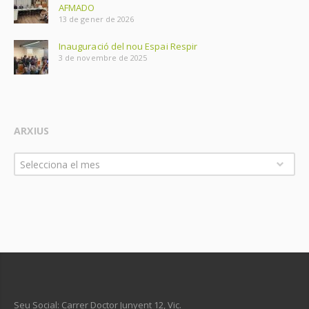
AFMADO
13 de gener de 2026
Inauguració del nou Espai Respir
3 de novembre de 2025
ARXIUS
Arxius
Selecciona el mes
Seu Social: Carrer Doctor Junyent 12, Vic.