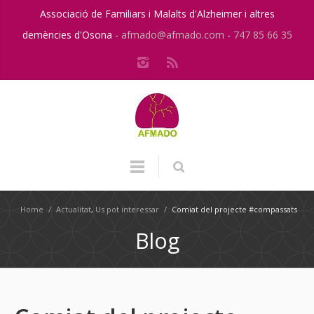
Associació de Familiars i Malalts d'Alzheimer i altres
demències d'Osona -
afmado@afmado.com
-
747 85 66 35
Home
/
Actualitat
,
Us pot interessar
/
Comiat del projecte #compassats
Blog