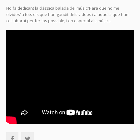
Ho fa dedicant la clàssica balada del músic ‘Para que no me
olvides’ a tots els que han gaudit dels vídeos i a aquells que han
col.laborat per fer-los possible, i en especial als músics
TAGS
compassats