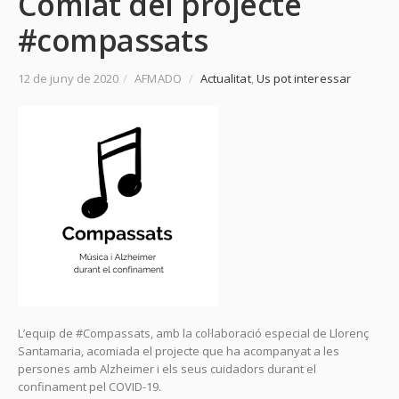
Comiat del projecte
#compassats
12 de juny de 2020
/
AFMADO
/
Actualitat
,
Us pot interessar
L’equip de #Compassats, amb la col·laboració especial de Llorenç
Santamaria, acomiada el projecte que ha acompanyat a les
persones amb Alzheimer i els seus cuidadors durant el
confinament pel COVID-19.