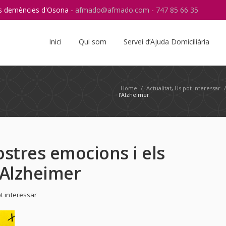
res demències d'Osona -
afmado@afmado.com
-
747 85 66 35
Instagram
RSS
Inici
Qui som
Servei d’Ajuda Domiciliària
Home
/
Actualitat
,
Us pot interessar
l’Alzheimer
stres emocions i els
’Alzheimer
t interessar