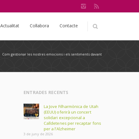
Actualitat
Col·labora
Contacte
/
Com gestionar les nostres emocions i els sentiments davant
ENTRADES RECENTS
La Jove Filharmònica de Utah
(EEUU) oferirà un concert
solidari excepcional a
Calldetenes per recaptar fons
per a l’Alzheimer
3 de juny de 2026