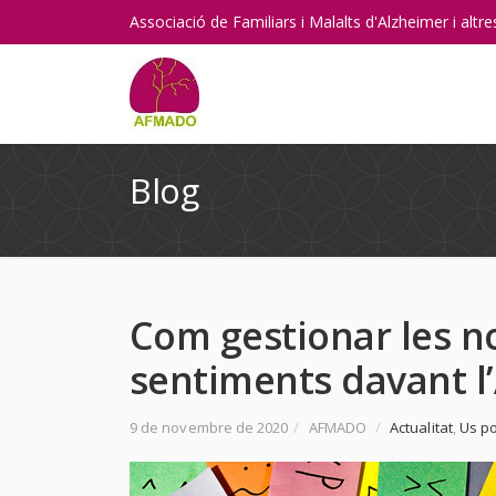
Associació de Familiars i Malalts d'Alzheimer i alt
Blog
Com gestionar les no
sentiments davant l
9 de novembre de 2020
/
AFMADO
/
Actualitat
,
Us po