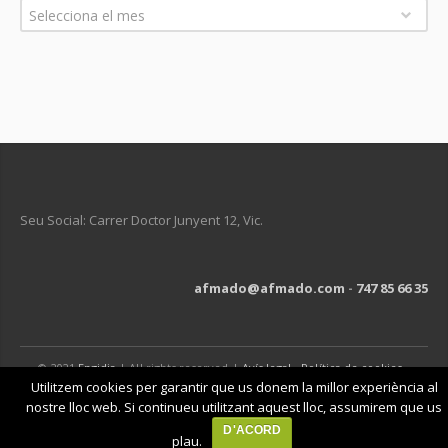
Arxius
Selecciona el mes
Seu Social: Carrer Doctor Junyent 12, Vic.
afmado@afmado.com
-
747 85 66 35
© 2021
Engidia
| All rights reserved |
Avís legal
-
Política de cookies
-
Política de privacitat
Utilitzem cookies per garantir que us donem la millor experiència al
nostre lloc web. Si continueu utilitzant aquest lloc, assumirem que us
D'ACORD
plau.