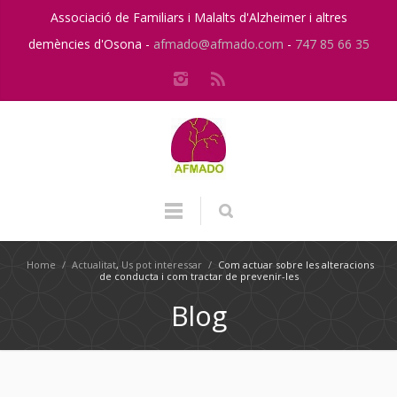
Associació de Familiars i Malalts d'Alzheimer i altres
demències d'Osona -
afmado@afmado.com
-
747 85 66 35
Home
/
Actualitat
,
Us pot interessar
/
Com actuar sobre les alteracions
de conducta i com tractar de prevenir-les
Blog