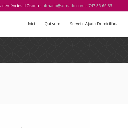
res demències d'Osona -
afmado@afmado.com
-
747 85 66 35
Instagram
RSS
Inici
Qui som
Servei d’Ajuda Domiciliària