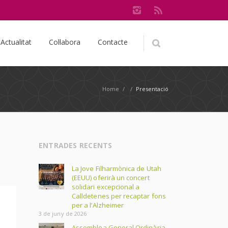
Actualitat
Col·labora
Contacte
Home
/
/
Presentació
ENTRADES RECENTS
La Jove Filharmònica de Utah
(EEUU) oferirà un concert
solidari excepcional a
Calldetenes per recaptar fons
per a l’Alzheimer
3 de juny de 2026
Assemblea General Ordinària