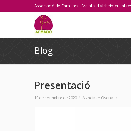
Associació de Familiars i Malalts d'Alzheimer i alt
Blog
Presentació
10 de setembre de 2020
/
Alzheimer Osona
/