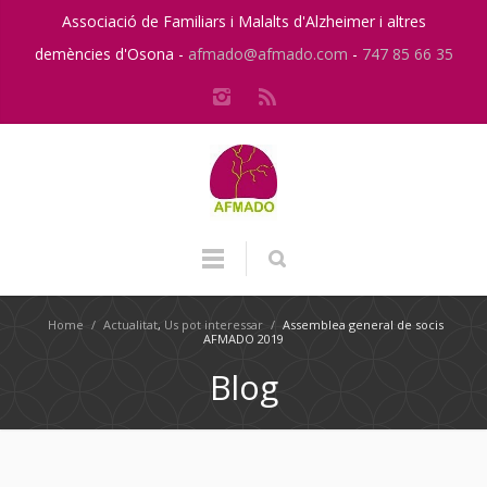
Associació de Familiars i Malalts d'Alzheimer i altres
demències d'Osona -
afmado@afmado.com
-
747 85 66 35
Home
/
Actualitat
,
Us pot interessar
/
Assemblea general de socis
AFMADO 2019
Blog