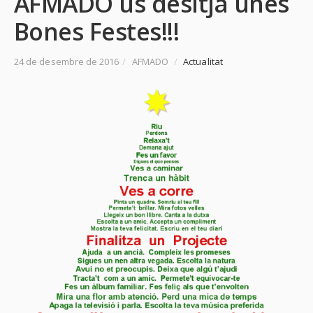
AFMADO us desitja unes
Bones Festes!!!
24 de desembre de 2016
/
AFMADO
/
Actualitat