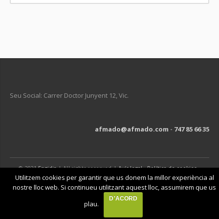
Seu Social: Carrer Doctor Junyent 12, Vic.
afmado@afmado.com
-
747 85 66 35
© 2021
Engidia
| All rights reserved |
Avís legal
-
Política de cookies
-
Política de privacitat
Utilitzem cookies per garantir que us donem la millor experiència al
nostre lloc web. Si continueu utilitzant aquest lloc, assumirem que us
D'ACORD
plau.