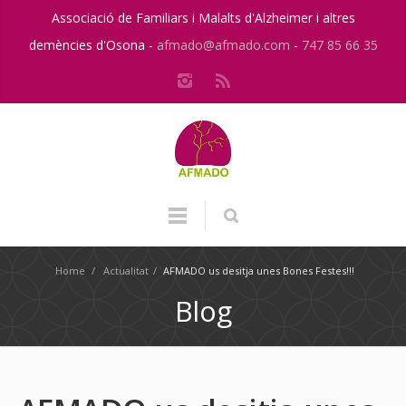
Associació de Familiars i Malalts d'Alzheimer i altres
demències d'Osona -
afmado@afmado.com
-
747 85 66 35
Home
/
Actualitat
/
AFMADO us desitja unes Bones Festes!!!
Blog