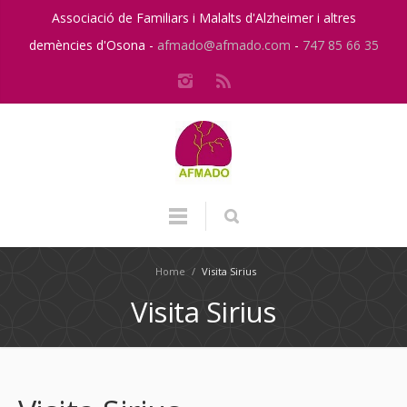
Associació de Familiars i Malalts d'Alzheimer i altres
demències d'Osona -
afmado@afmado.com
-
747 85 66 35
Home
/
Visita Sirius
Visita Sirius