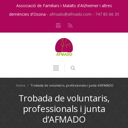
Associació de Familiars i Malalts d'Alzheimer i altres
demències d'Osona -
afmado@afmado.com
-
747 85 66 35
Home
/
Trobada de voluntaris, professionals i junta d’AFMADO
Trobada de voluntaris,
professionals i junta
d’AFMADO