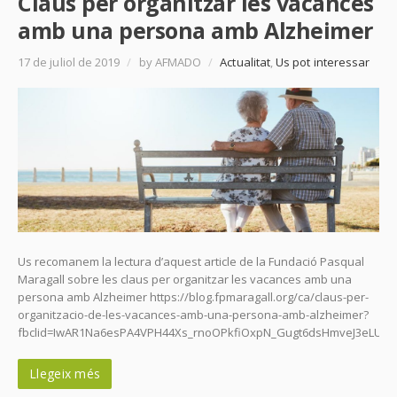
Claus per organitzar les vacances
amb una persona amb Alzheimer
17 de juliol de 2019
/
by AFMADO
/
Actualitat
,
Us pot interessar
Us recomanem la lectura d’aquest article de la Fundació Pasqual
Maragall sobre les claus per organitzar les vacances amb una
persona amb Alzheimer https://blog.fpmaragall.org/ca/claus-per-
organitzacio-de-les-vacances-amb-una-persona-amb-alzheimer?
fbclid=IwAR1Na6esPA4VPH44Xs_rnoOPkfiOxpN_Gugt6dsHmveJ3eLUc
Llegeix més