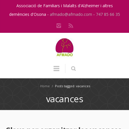
Associació de Familiars i Malalts d'Alzheimer i altres
demències d'Osona -
afmado@afmado.com
-
747 85 66 35
Home
/
Posts tagged: vacances
vacances