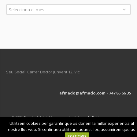
Arxius
Selecciona el mes
Seu Social: Carrer Doctor Junyent 12, Vic.
afmado@afmado.com
-
747 85 66 35
© 2021
Engidia
| All rights reserved |
Avís legal
-
Política de cookies
-
Política de privacitat
Utilitzem cookies per garantir que us donem la millor experiència al
nostre lloc web. Si continueu utilitzant aquest lloc, assumirem que us
D'ACORD