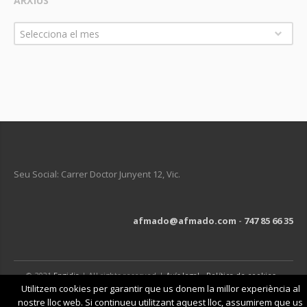
ARXIUS
Arxius
Selecciona el mes
Seu Social: Carrer Doctor Junyent 12, Vic.
afmado@afmado.com
-
747 85 66 35
© 2021
Engidia
| All rights reserved |
Avís legal
-
Política de cookies
-
Política de privacitat
Utilitzem cookies per garantir que us donem la millor experiència al
nostre lloc web. Si continueu utilitzant aquest lloc, assumirem que us