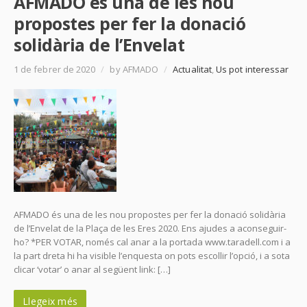
AFMADO és una de les nou
propostes per fer la donació
solidària de l’Envelat
1 de febrer de 2020
/
by AFMADO
/
Actualitat
,
Us pot interessar
AFMADO és una de les nou propostes per fer la donació solidària
de l’Envelat de la Plaça de les Eres 2020. Ens ajudes a aconseguir-
ho? *PER VOTAR, només cal anar a la portada www.taradell.com i a
la part dreta hi ha visible l’enquesta on pots escollir l’opció, i a sota
clicar ‘votar’ o anar al següent link: […]
Llegeix més