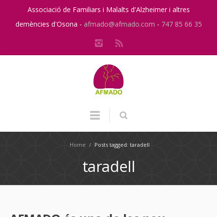
Associació de Familiars i Malalts d'Alzheimer i altres
demències d'Osona -
afmado@afmado.com
-
747 85 66 35
Home
/
Posts tagged: taradell
taradell