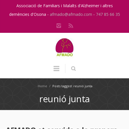
Associació de Familiars i Malalts d'Alzheimer i altres
demències d'Osona -
afmado@afmado.com
-
747 85 66 35
Home
/
Posts tagged: reunió junta
reunió junta