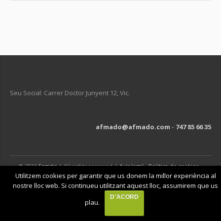
Seu Social: Carrer Doctor Junyent 12, Vic.
afmado@afmado.com
-
747 85 66 35
© 2021
Engidia
| All rights reserved |
Avís legal
-
Política de cookies
-
Política de privacitat
Utilitzem cookies per garantir que us donem la millor experiència al
nostre lloc web. Si continueu utilitzant aquest lloc, assumirem que us
D'ACORD
plau.