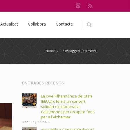
Actualitat
Col·labora
Contacte
Home
/
Posts tagged: jitsi meet
ENTRADES RECENTS
La Jove Filharmònica de Utah
(EEUU) oferirà un concert
solidari excepcional a
Calldetenes per recaptar fons
per a l’Alzheimer
3 de juny de 2026
Assemblea General Ordinària