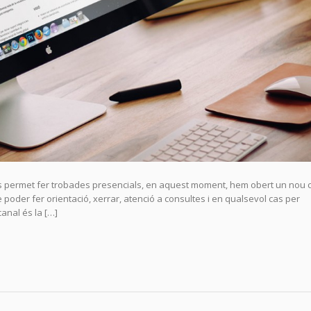
ns permet fer trobades presencials, en aquest moment, hem obert un nou 
poder fer orientació, xerrar, atenció a consultes i en qualsevol cas per
anal és la […]