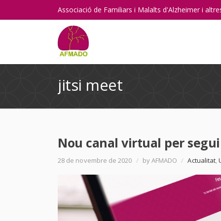
Associació de Familiars i Malalts d'Alzheimer i alt
jitsi meet
Nou canal virtual per segu
28 de novembre de 2020
/
by AFMADO
/
Actualitat
,