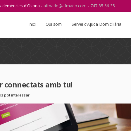
res demències d'Osona -
afmado@afmado.com
-
747 85 66 35
Instagram
RSS
Inici
Qui som
Servei d’Ajuda Domiciliària
ir connectats amb tu!
Us pot interessar