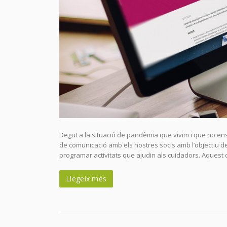
Degut a la situació de pandèmia que vivim i que no e
de comunicació amb els nostres socis amb l’objectiu de 
programar activitats que ajudin als cuidadors. Aquest c
Llegeix més