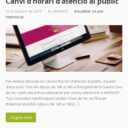
Canvi d’horari d’atenció al públic
15 d'octubre de 2019
/
by AFMADO
/
Actualitat
,
Us pot
interessar
Per motius laborals es canvia l’horari d’atenció al públic. A partir
d’ara serà: Tots els dijous de 14h a 16h a l’Hospital de la Santa Creu
de Vic i amb cita prèvia (demanar per correu electrònic o telèfon)*.
*Les consultes telefòniques també s’han de fer en l’horari
d’atenció al públic (dijous de 14h a 16h) […]
Llegeix més