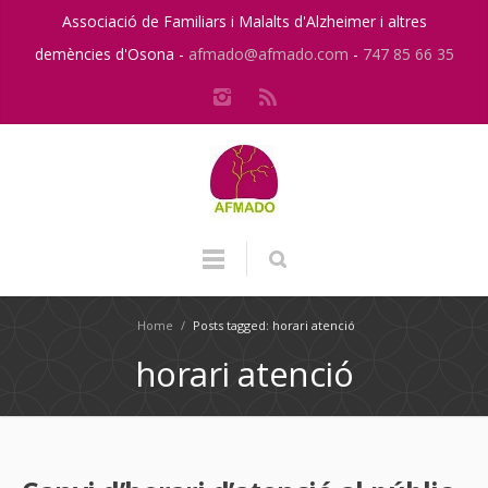
Associació de Familiars i Malalts d'Alzheimer i altres
demències d'Osona -
afmado@afmado.com
-
747 85 66 35
Home
/
Posts tagged: horari atenció
horari atenció