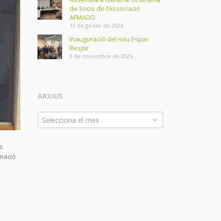
de Socis de l’Associació
AFMADO
13 de gener de 2026
Inauguració del nou Espai
Respir
3 de novembre de 2025
ARXIUS
Arxius
Selecciona el mes
s
rmació