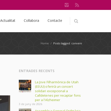
Actualitat
Col·labora
Contacte
Home
/
Posts tagged: conveni
ENTRADES RECENTS
La Jove Filharmònica de Utah
(EEUU) oferirà un concert
solidari excepcional a
Calldetenes per recaptar fons
per a l’Alzheimer
3 de juny de 2026
Assemblea General Ordinària