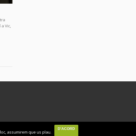
tra
 a Vic,
D'ACORD
 lloc, assumirem que us plau.