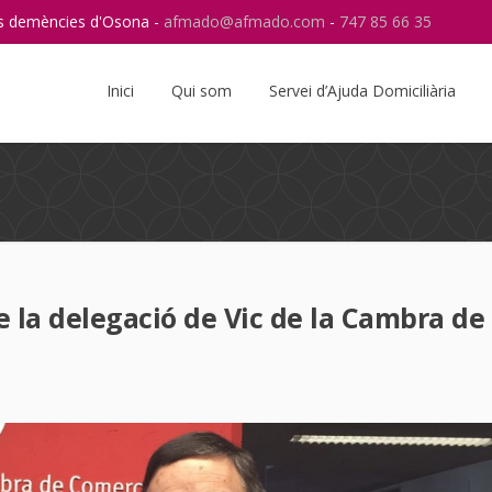
res demències d'Osona -
afmado@afmado.com
-
747 85 66 35
Instagram
RSS
Inici
Qui som
Servei d’Ajuda Domiciliària
e la delegació de Vic de la Cambra de