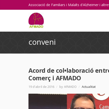
Associació de Familiars i Malalts d'Alzheimer i alt
conveni
Acord de col•laboració entr
Comerç i AFMADO
19 d'abril de 2016
/
by AFMADO
/
Actualitat