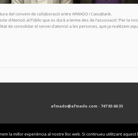
atura del conveni de col·laboració entre AFMADO i CaixaBank.
jecte d’Atenció al Públic que es durà a terme des de l’associació.“Per la nos
itat de consolidar el servei d’atenció a les persones, que ja realitzem aquí
afmado@afmado.com
-
747 85 66 35
cookies
- Política de privacitat
nem la millor experiència al nostre lloc web. Si continueu utilitzant aquest