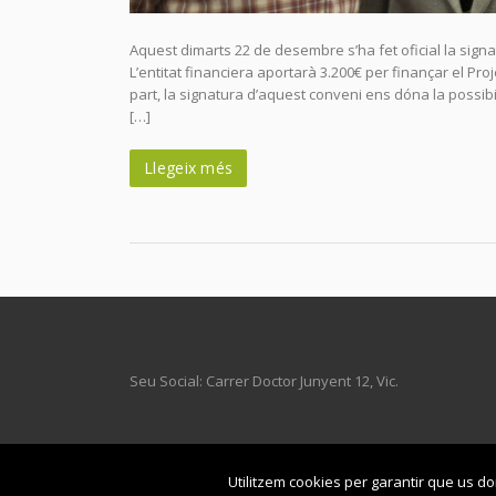
Aquest dimarts 22 de desembre s’ha fet oficial la sign
L’entitat financiera aportarà 3.200€ per finançar el Pro
part, la signatura d’aquest conveni ens dóna la possibil
[…]
Llegeix més
Seu Social: Carrer Doctor Junyent 12, Vic.
© 2021
Engidia
| All rights reserved |
Avís legal
-
Política de 
Utilitzem cookies per garantir que us do