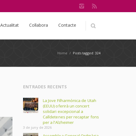
Actualitat
Col·labora
Contacte
Home
/
Posts tagged: 324
ENTRADES RECENTS
La Jove Filharmònica de Utah
(EEUU) oferirà un concert
solidari excepcional a
Calldetenes per recaptar fons
per a l’Alzheimer
3 de juny de 2026
Assemblea General Ordinària