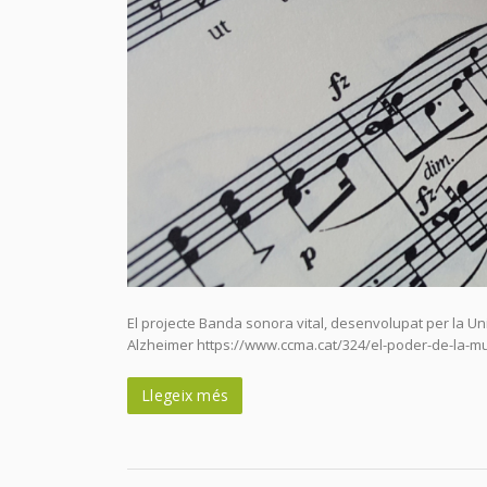
El projecte Banda sonora vital, desenvolupat per la 
Alzheimer https://www.ccma.cat/324/el-poder-de-la-m
Llegeix més