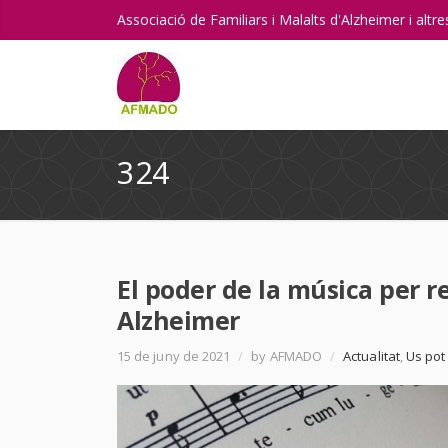
Associació de Familiars i Malalts d'Alzheimer i alt
324
El poder de la música per 
Alzheimer
15 de juny de 2021
/
by AFMADO
/
Actualitat
,
Us pot