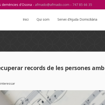
res demències d'Osona -
afmado@afmado.com
-
747 85 66 35
Instagram
RSS
Inici
Qui som
Servei d’Ajuda Domiciliària
recuperar records de les persones amb
 interessar