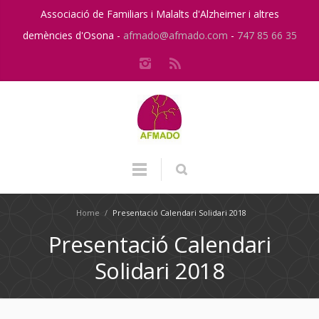
Associació de Familiars i Malalts d'Alzheimer i altres
demències d'Osona -
afmado@afmado.com
-
747 85 66 35
Home
/
Presentació Calendari Solidari 2018
Presentació Calendari
Solidari 2018