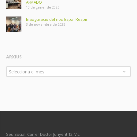
AFMADO
13 de gener de 2026
Inauguració del nou Espai Respir
3 de novembre de 2025
ARXIUS
Arxius
Selecciona el mes
Seu Social: Carrer Doctor Junyent 12, Vic.