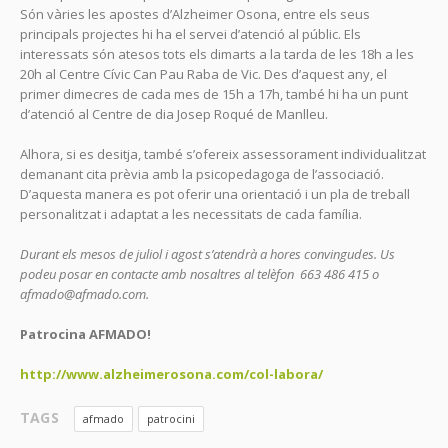
Són vàries les apostes d’Alzheimer Osona, entre els seus
principals projectes hi ha el servei d’atenció al públic. Els
interessats són atesos tots els dimarts a la tarda de les 18h a les
20h al Centre Cívic Can Pau Raba de Vic. Des d’aquest any, el
primer dimecres de cada mes de 15h a 17h, també hi ha un punt
d’atenció al Centre de dia Josep Roqué de Manlleu.
Alhora, si es desitja, també s’ofereix assessorament individualitzat
demanant cita prèvia amb la psicopedagoga de l’associació.
D’aquesta manera es pot oferir una orientació i un pla de treball
personalitzat i adaptat a les necessitats de cada família.
Durant els mesos de juliol i agost s’atendrà a hores convingudes. Us
podeu posar en contacte amb nosaltres al telèfon 663 486 415 o
afmado@afmado.com.
Patrocina AFMADO!
http://www.alzheimerosona.com/col-labora/
TAGS
afmado
patrocini