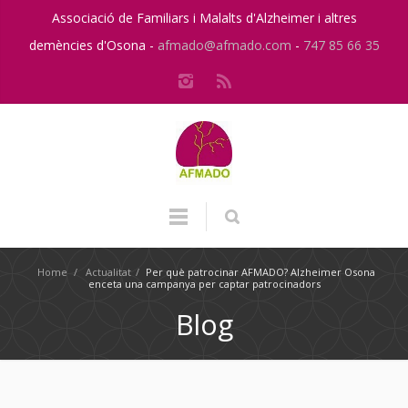
Associació de Familiars i Malalts d'Alzheimer i altres
demències d'Osona -
afmado@afmado.com
-
747 85 66 35
Home
/
Actualitat
/
Per què patrocinar AFMADO? Alzheimer Osona
enceta una campanya per captar patrocinadors
Blog