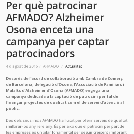
Per què patrocinar
AFMADO? Alzheimer
Osona enceta una
campanya per captar
patrocinadors
4 d'agost de 2016
/
AFMADO
/
Actualitat
Després de l’acord de col·laboració amb Cambra de Comerç
de Barcelona, delegació d’Osona, l’Associació de Familiars i
Malalts d’Alzheimer d’Osona (AFMADO) engega una
campanya dedicada a la captació de patrocini per tal de
finançar projectes de qualitat com el de servei d’atenció al
públic.
Des dels seus inicis AFMADO ha lluitat per oferir serveis de qualitat
i millorar-los any rere any. És per això que el patrocini per part de
les empreses és un pilar fonamental per seguir creixent i millorant.